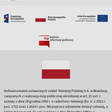
Dofinansowanie ustawowych zadań Telewizji Polskiej S.A. w likwidacji,
związanych z realizacją misji publicznej określonej w art. 21 ust. 1
ustawy z dnia 29 grudnia 1992 r. o radiofonii i telewizji (Dz. U. z 2022 r.
poz. 1722 oraz z 2024 r. poz. 96) poprzez udzielenie dotacji celowej, o
której mowa w art. 31 ust. 2 ustawy z dnia 29 grudnia 1992 r. o