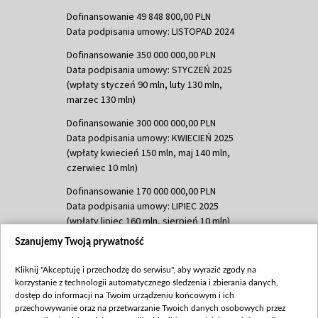
Dofinansowanie 49 848 800,00 PLN
Data podpisania umowy: LISTOPAD 2024
Dofinansowanie 350 000 000,00 PLN
Data podpisania umowy: STYCZEŃ 2025
(wpłaty styczeń 90 mln, luty 130 mln,
marzec 130 mln)
Dofinansowanie 300 000 000,00 PLN
Data podpisania umowy: KWIECIEŃ 2025
(wpłaty kwiecień 150 mln, maj 140 mln,
czerwiec 10 mln)
Dofinansowanie 170 000 000,00 PLN
Data podpisania umowy: LIPIEC 2025
(wpłaty lipiec 160 mln, sierpień 10 mln)
Szanujemy Twoją prywatność
Dofinansowanie 60 000 000,00 PLN
Data podpisania umowy: SIERPIEŃ 2025
Kliknij "Akceptuję i przechodzę do serwisu", aby wyrazić zgody na
(wpłata wrzesień 60 mln)
korzystanie z technologii automatycznego śledzenia i zbierania danych,
Dofinansowanie 635 783 051,21 PLN
dostęp do informacji na Twoim urządzeniu końcowym i ich
przechowywanie oraz na przetwarzanie Twoich danych osobowych przez
Data podpisania umowy: WRZESIEŃ 2025