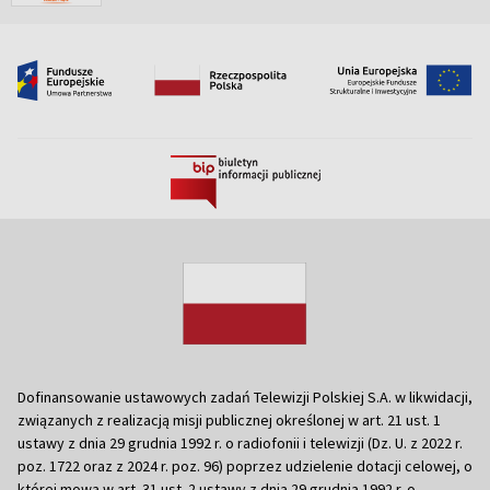
Dofinansowanie ustawowych zadań Telewizji Polskiej S.A. w likwidacji,
związanych z realizacją misji publicznej określonej w art. 21 ust. 1
ustawy z dnia 29 grudnia 1992 r. o radiofonii i telewizji (Dz. U. z 2022 r.
poz. 1722 oraz z 2024 r. poz. 96) poprzez udzielenie dotacji celowej, o
której mowa w art. 31 ust. 2 ustawy z dnia 29 grudnia 1992 r. o