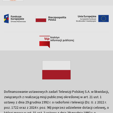
Dofinansowanie ustawowych zadań Telewizji Polskiej S.A. w likwidacji,
związanych z realizacją misji publicznej określonej w art. 21 ust. 1
ustawy z dnia 29 grudnia 1992 r. o radiofonii i telewizji (Dz. U. z 2022 r.
poz. 1722 oraz z 2024 r. poz. 96) poprzez udzielenie dotacji celowej, o
której mowa w art. 31 ust. 2 ustawy z dnia 29 grudnia 1992 r. o