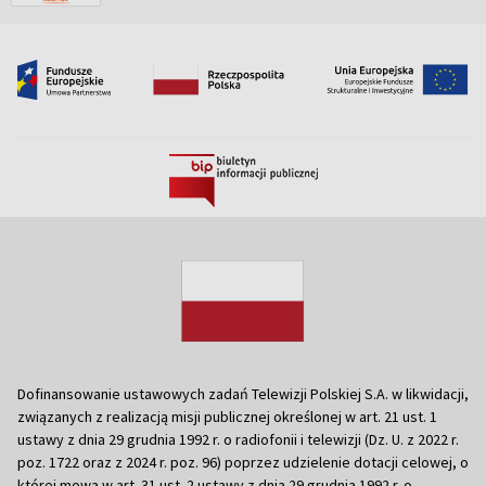
Dofinansowanie ustawowych zadań Telewizji Polskiej S.A. w likwidacji,
związanych z realizacją misji publicznej określonej w art. 21 ust. 1
ustawy z dnia 29 grudnia 1992 r. o radiofonii i telewizji (Dz. U. z 2022 r.
poz. 1722 oraz z 2024 r. poz. 96) poprzez udzielenie dotacji celowej, o
której mowa w art. 31 ust. 2 ustawy z dnia 29 grudnia 1992 r. o