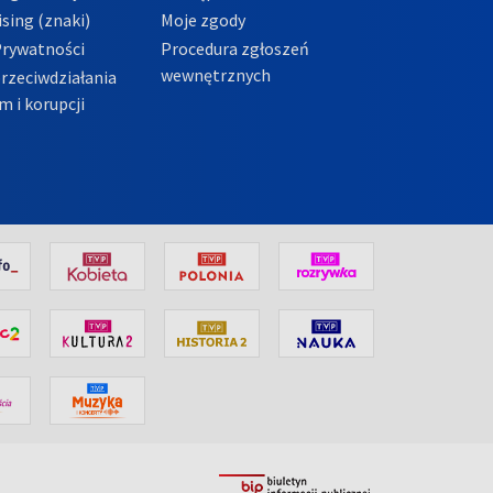
sing (znaki)
Moje zgody
Prywatności
Procedura zgłoszeń
wewnętrznych
przeciwdziałania
m i korupcji