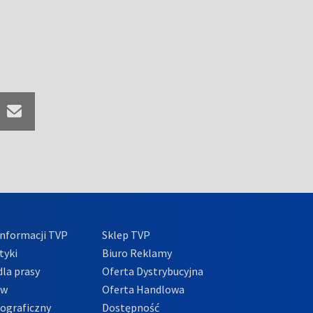
nformacji TVP
Sklep TVP
tyki
Biuro Reklamy
la prasy
Oferta Dystrybucyjna
ów
Oferta Handlowa
tograficzny
Dostępność