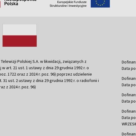
ewizji Polskiej S.A. w likwidacji, związanych z
Dofinan
j w art. 21 ust. 1 ustawy z dnia 29 grudnia 1992 r. o
Data po
r. poz. 1722 oraz z 2024 r. poz. 96) poprzez udzielenie
Dofinan
 31 ust. 2 ustawy z dnia 29 grudnia 1992 r. o radiofonii i
Data po
raz z 2024 r. poz. 96)
Dofinan
Data po
Dofinan
Data po
WRZESIE
Dofinan