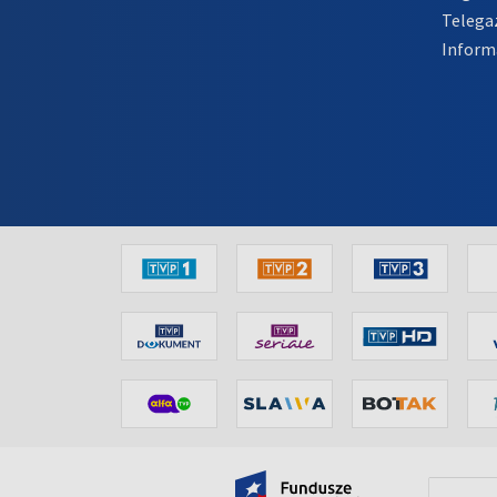
Telega
Inform