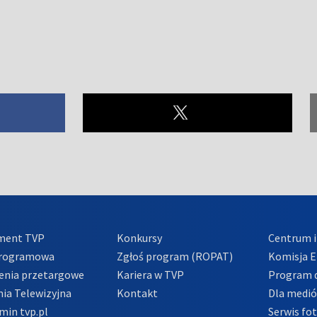
ment TVP
Konkursy
Centrum i
Programowa
Zgłoś program (ROPAT)
Komisja E
enia przetargowe
Kariera w TVP
Program d
ia Telewizyjna
Kontakt
Dla medi
min tvp.pl
Serwis fo