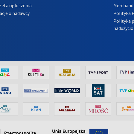
zeta ogłoszenia
Merchandi
acje o nadawcy
Polityka 
Polityka 
nadużycio