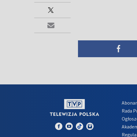
Abona
Rada 
Ogłosz
Akadem
Regula