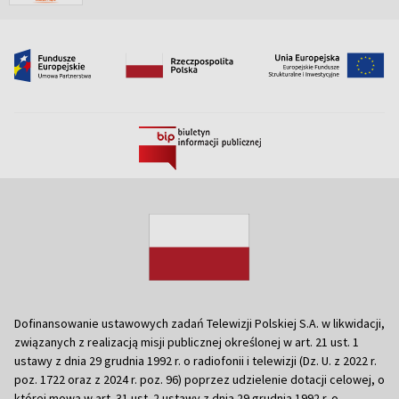
Dofinansowanie ustawowych zadań Telewizji Polskiej S.A. w likwidacji,
związanych z realizacją misji publicznej określonej w art. 21 ust. 1
ustawy z dnia 29 grudnia 1992 r. o radiofonii i telewizji (Dz. U. z 2022 r.
poz. 1722 oraz z 2024 r. poz. 96) poprzez udzielenie dotacji celowej, o
której mowa w art. 31 ust. 2 ustawy z dnia 29 grudnia 1992 r. o