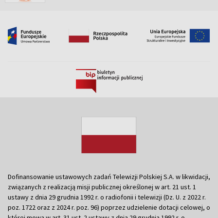
Dofinansowanie ustawowych zadań Telewizji Polskiej S.A. w likwidacji,
związanych z realizacją misji publicznej określonej w art. 21 ust. 1
ustawy z dnia 29 grudnia 1992 r. o radiofonii i telewizji (Dz. U. z 2022 r.
poz. 1722 oraz z 2024 r. poz. 96) poprzez udzielenie dotacji celowej, o
której mowa w art. 31 ust. 2 ustawy z dnia 29 grudnia 1992 r. o