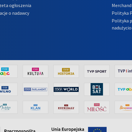
zeta ogłoszenia
Merchandi
acje o nadawcy
Polityka 
Polityka 
nadużycio