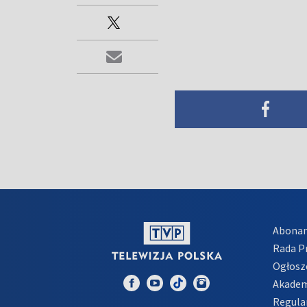
Abona
Rada 
Ogłosz
Akadem
Regula