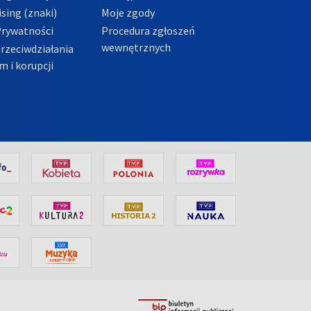
sing (znaki)
Moje zgody
Prywatności
Procedura zgłoszeń
wewnętrznych
przeciwdziałania
m i korupcji