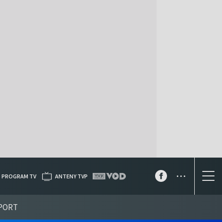
...
PROGRAM TV
ANTENY TVP
PORT