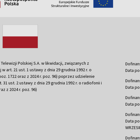
ewizji Polskiej S.A. w likwidacji, związanych z
Dofinan
j w art. 21 ust. 1 ustawy z dnia 29 grudnia 1992 r. o
Data po
r. poz. 1722 oraz z 2024 r. poz. 96) poprzez udzielenie
Dofinan
 31 ust. 2 ustawy z dnia 29 grudnia 1992 r. o radiofonii i
Data po
raz z 2024 r. poz. 96)
Dofinan
Data po
Dofinan
Data po
WRZESIE
Dofinan