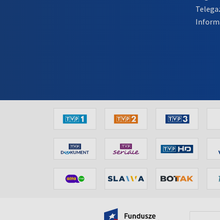
Telega
Inform