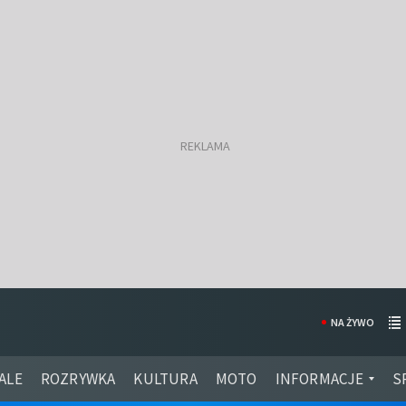
NA ŻYWO
ALE
ROZRYWKA
KULTURA
MOTO
INFORMACJE
S