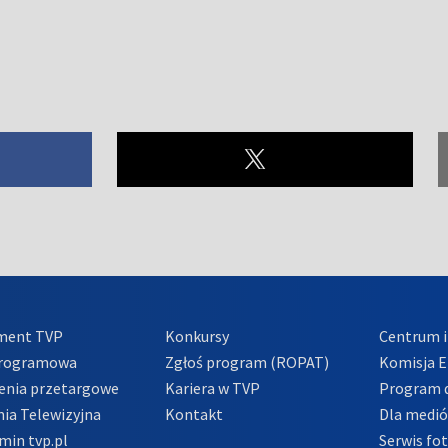
ment TVP
Konkursy
Centrum i
Programowa
Zgłoś program (ROPAT)
Komisja E
enia przetargowe
Kariera w TVP
Program d
ia Telewizyjna
Kontakt
Dla medi
min tvp.pl
Serwis fo