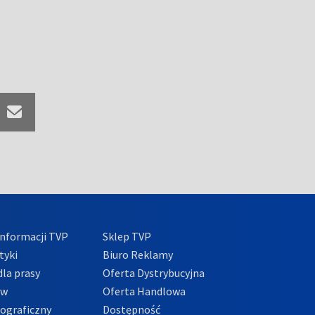
nformacji TVP
Sklep TVP
tyki
Biuro Reklamy
la prasy
Oferta Dystrybucyjna
ów
Oferta Handlowa
tograficzny
Dostępność