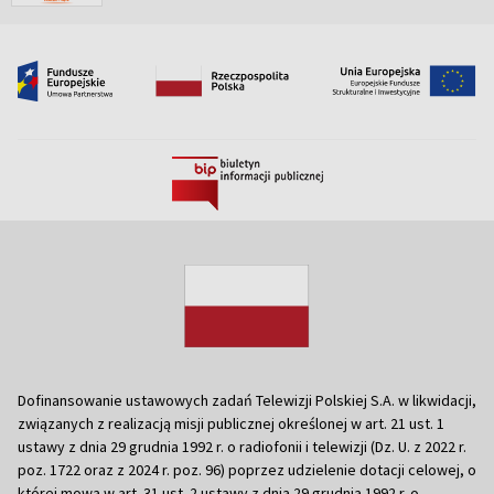
Dofinansowanie ustawowych zadań Telewizji Polskiej S.A. w likwidacji,
związanych z realizacją misji publicznej określonej w art. 21 ust. 1
ustawy z dnia 29 grudnia 1992 r. o radiofonii i telewizji (Dz. U. z 2022 r.
poz. 1722 oraz z 2024 r. poz. 96) poprzez udzielenie dotacji celowej, o
której mowa w art. 31 ust. 2 ustawy z dnia 29 grudnia 1992 r. o