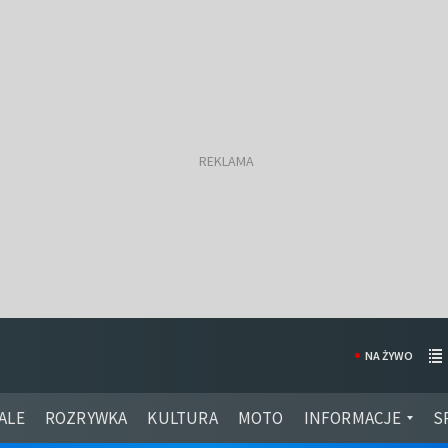
NA ŻYWO
ALE
ROZRYWKA
KULTURA
MOTO
INFORMACJE
S