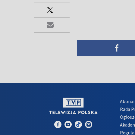
Abona
Rada 
Ogłosz
Akadem
Regula