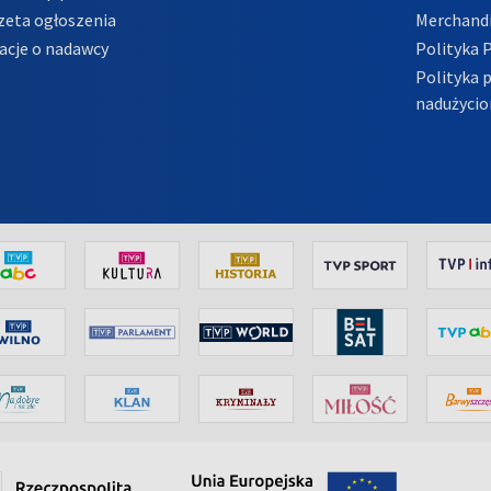
zeta ogłoszenia
Merchandi
acje o nadawcy
Polityka 
Polityka 
nadużycio