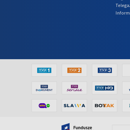
Telega
Inform