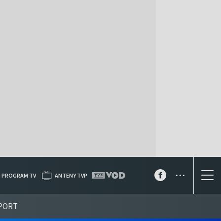
...
PROGRAM TV
ANTENY TVP
PORT