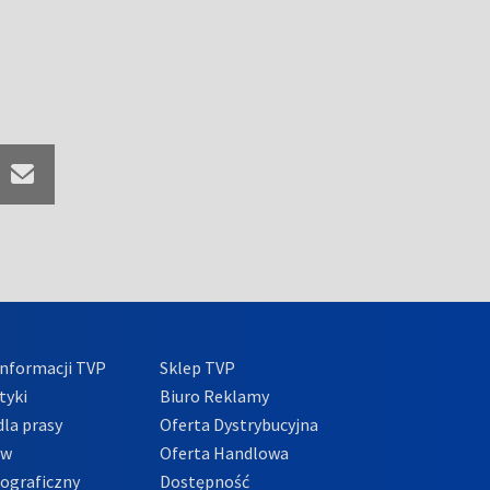
nformacji TVP
Sklep TVP
tyki
Biuro Reklamy
la prasy
Oferta Dystrybucyjna
ów
Oferta Handlowa
tograficzny
Dostępność