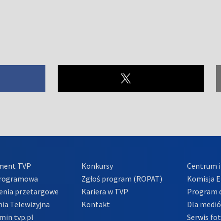
ment TVP
Konkursy
Centrum i
Programowa
Zgłoś program (ROPAT)
Komisja E
enia przetargowe
Kariera w TVP
Program d
ia Telewizyjna
Kontakt
Dla medi
min tvp.pl
Serwis fo