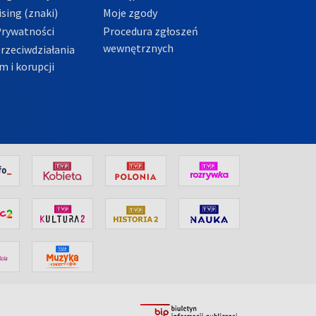
sing (znaki)
Moje zgody
Prywatności
Procedura zgłoszeń
wewnętrznych
przeciwdziałania
m i korupcji