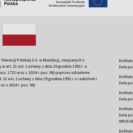
ewizji Polskiej S.A. w likwidacji, związanych z
Dofinan
j w art. 21 ust. 1 ustawy z dnia 29 grudnia 1992 r. o
Data po
r. poz. 1722 oraz z 2024 r. poz. 96) poprzez udzielenie
Dofinan
 31 ust. 2 ustawy z dnia 29 grudnia 1992 r. o radiofonii i
Data po
raz z 2024 r. poz. 96)
Dofinan
Data po
Dofinan
Data po
WRZESIE
Dofinan