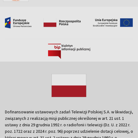
Dofinansowanie ustawowych zadań Telewizji Polskiej S.A. w likwidacji,
związanych z realizacją misji publicznej określonej w art. 21 ust. 1
ustawy z dnia 29 grudnia 1992 r. o radiofonii i telewizji (Dz. U. z 2022 r.
poz. 1722 oraz z 2024 r. poz. 96) poprzez udzielenie dotacji celowej, o
której mowa w art. 31 ust. 2 ustawy z dnia 29 grudnia 1992 r. o