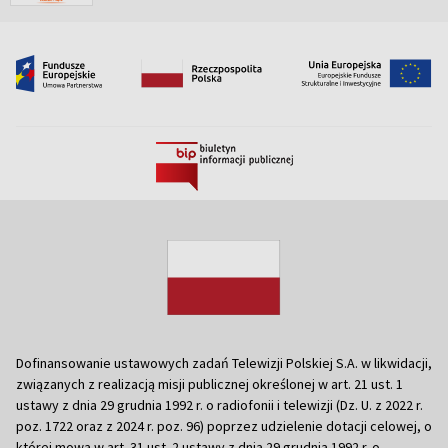
Dofinansowanie ustawowych zadań Telewizji Polskiej S.A. w likwidacji,
związanych z realizacją misji publicznej określonej w art. 21 ust. 1
ustawy z dnia 29 grudnia 1992 r. o radiofonii i telewizji (Dz. U. z 2022 r.
poz. 1722 oraz z 2024 r. poz. 96) poprzez udzielenie dotacji celowej, o
której mowa w art. 31 ust. 2 ustawy z dnia 29 grudnia 1992 r. o