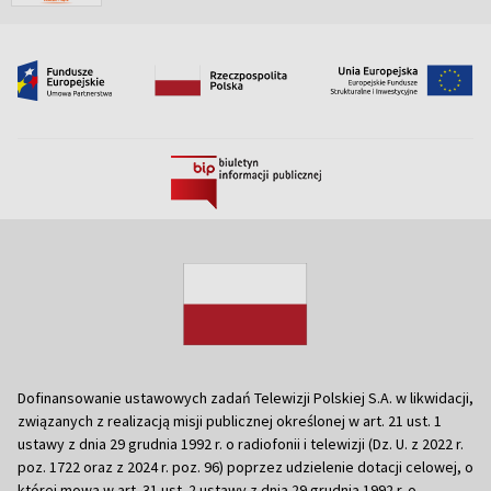
Dofinansowanie ustawowych zadań Telewizji Polskiej S.A. w likwidacji,
związanych z realizacją misji publicznej określonej w art. 21 ust. 1
ustawy z dnia 29 grudnia 1992 r. o radiofonii i telewizji (Dz. U. z 2022 r.
poz. 1722 oraz z 2024 r. poz. 96) poprzez udzielenie dotacji celowej, o
której mowa w art. 31 ust. 2 ustawy z dnia 29 grudnia 1992 r. o