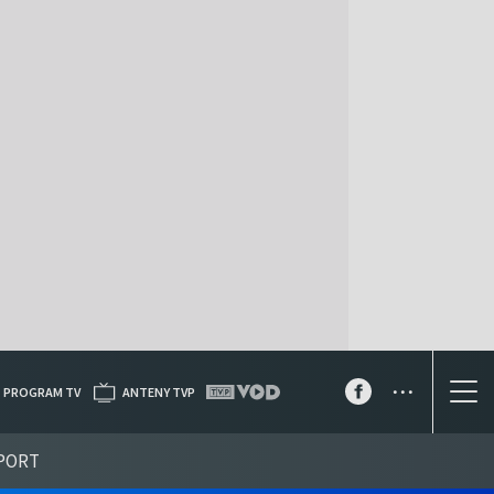
...
PROGRAM TV
ANTENY TVP
PORT