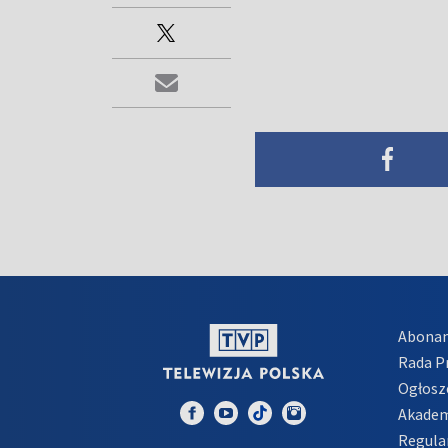
Abona
Rada 
Ogłosz
Akadem
Regula