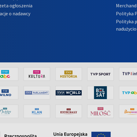
zeta ogłoszenia
Merchandi
acje o nadawcy
Polityka 
Polityka 
nadużycio