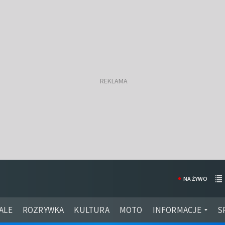
NA ŻYWO
ALE
ROZRYWKA
KULTURA
MOTO
INFORMACJE
S