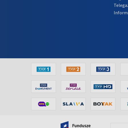
Telega
Inform