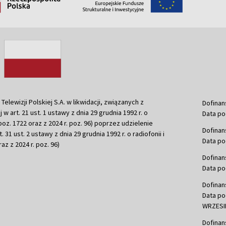
ewizji Polskiej S.A. w likwidacji, związanych z
Dofinan
j w art. 21 ust. 1 ustawy z dnia 29 grudnia 1992 r. o
Data po
r. poz. 1722 oraz z 2024 r. poz. 96) poprzez udzielenie
Dofinan
 31 ust. 2 ustawy z dnia 29 grudnia 1992 r. o radiofonii i
Data po
raz z 2024 r. poz. 96)
Dofinan
Data po
Dofinan
Data po
WRZESIE
Dofinan