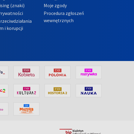
sing (znaki)
Moje zgody
Prywatności
Procedura zgłoszeń
wewnętrznych
przeciwdziałania
m i korupcji