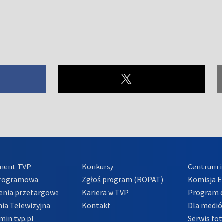
ment TVP
Konkursy
Centrum i
Programowa
Zgłoś program (ROPAT)
Komisja E
enia przetargowe
Kariera w TVP
Program d
ia Telewizyjna
Kontakt
Dla medi
min tvp.pl
Serwis fo