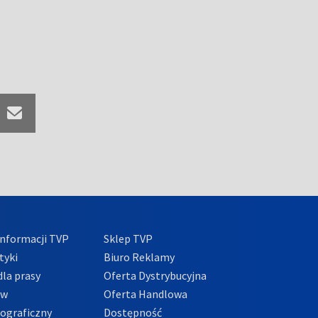
nformacji TVP
Sklep TVP
tyki
Biuro Reklamy
la prasy
Oferta Dystrybucyjna
ów
Oferta Handlowa
tograficzny
Dostępność