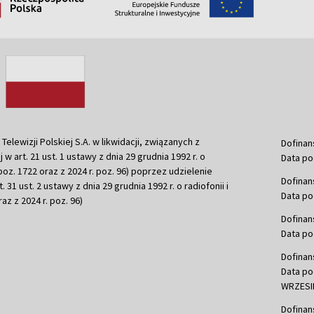
ewizji Polskiej S.A. w likwidacji, związanych z
Dofinan
j w art. 21 ust. 1 ustawy z dnia 29 grudnia 1992 r. o
Data po
r. poz. 1722 oraz z 2024 r. poz. 96) poprzez udzielenie
Dofinan
 31 ust. 2 ustawy z dnia 29 grudnia 1992 r. o radiofonii i
Data po
raz z 2024 r. poz. 96)
Dofinan
Data po
Dofinan
Data po
WRZESIE
Dofinan