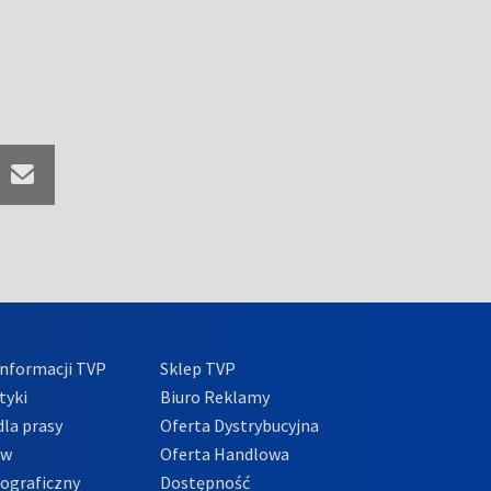
nformacji TVP
Sklep TVP
tyki
Biuro Reklamy
la prasy
Oferta Dystrybucyjna
ów
Oferta Handlowa
tograficzny
Dostępność