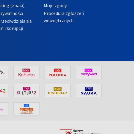
sing (znaki)
Moje zgody
Prywatności
Procedura zgłoszeń
wewnętrznych
przeciwdziałania
m i korupcji