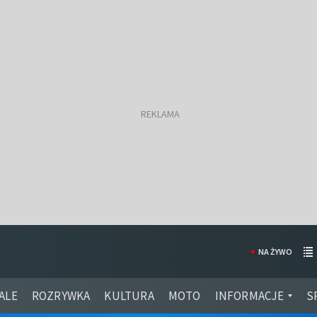
NA ŻYWO
ALE
ROZRYWKA
KULTURA
MOTO
INFORMACJE
S