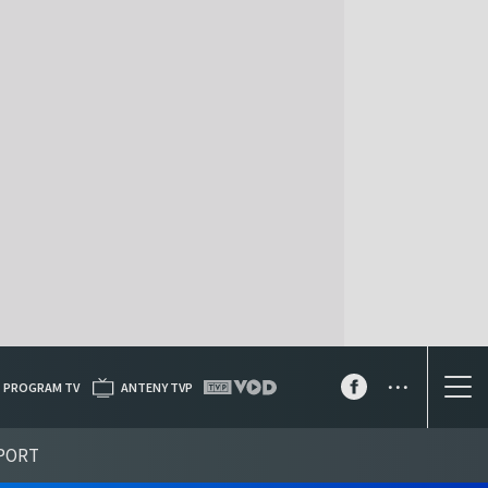
...
PROGRAM TV
ANTENY TVP
PORT