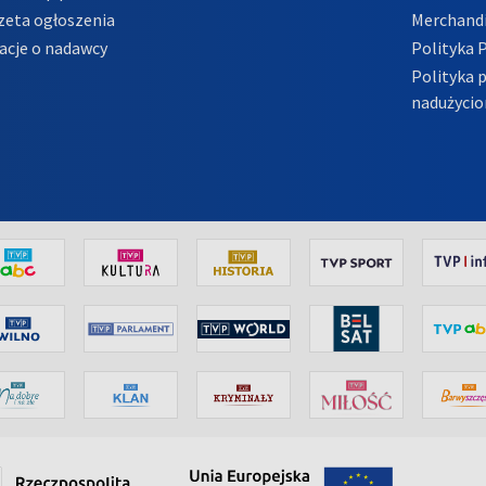
zeta ogłoszenia
Merchandi
acje o nadawcy
Polityka 
Polityka 
nadużycio