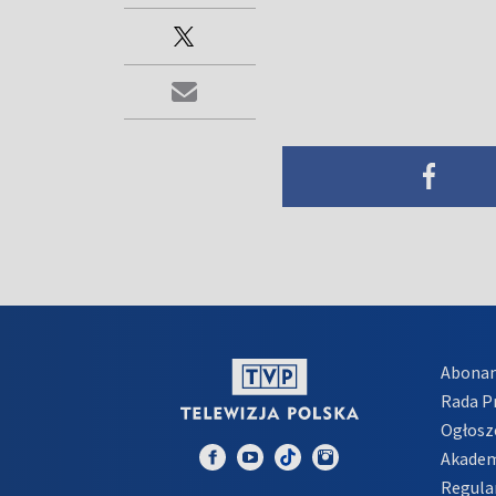
Abona
Rada 
Ogłosz
Akadem
Regula