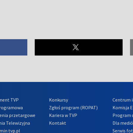
ment TVP
Konkursy
Centrum i
Programowa
Zgłoś program (ROPAT)
Komisja E
enia przetargowe
Kariera w TVP
Program d
ia Telewizyjna
Kontakt
Dla medi
min tvp.pl
Serwis fo