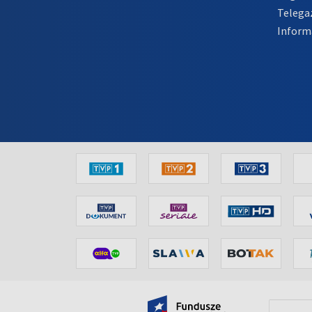
Telega
Inform