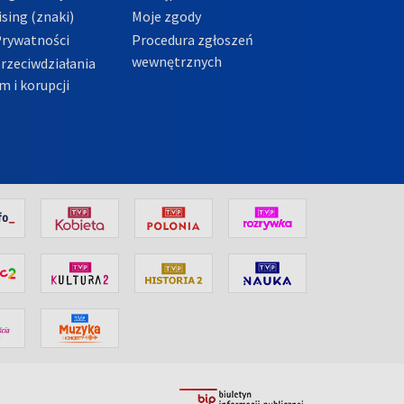
sing (znaki)
Moje zgody
Prywatności
Procedura zgłoszeń
wewnętrznych
przeciwdziałania
m i korupcji