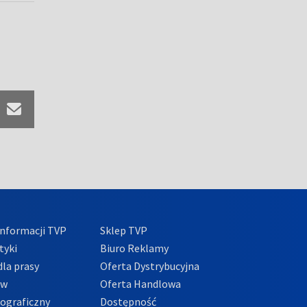
nformacji TVP
Sklep TVP
tyki
Biuro Reklamy
la prasy
Oferta Dystrybucyjna
ów
Oferta Handlowa
tograficzny
Dostępność