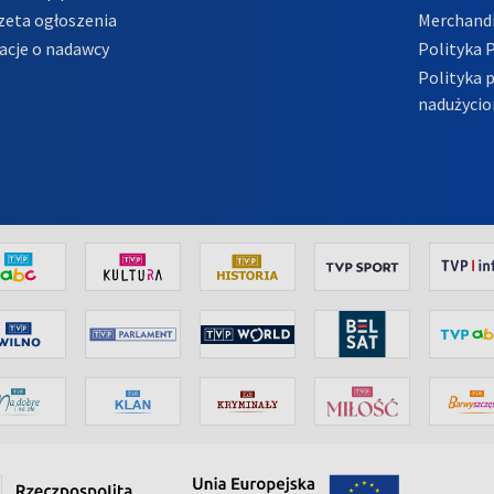
zeta ogłoszenia
Merchandi
acje o nadawcy
Polityka 
Polityka 
nadużycio