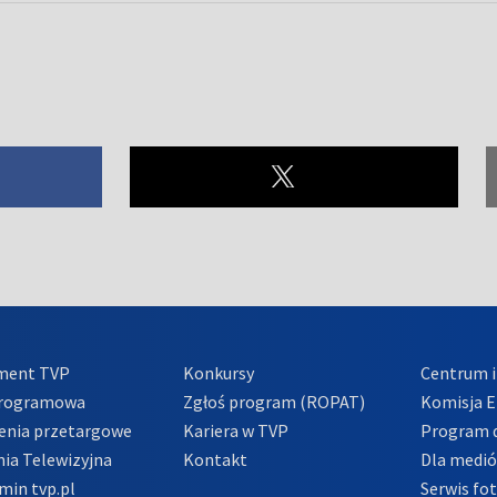
ment TVP
Konkursy
Centrum i
Programowa
Zgłoś program (ROPAT)
Komisja E
enia przetargowe
Kariera w TVP
Program d
ia Telewizyjna
Kontakt
Dla medi
min tvp.pl
Serwis fo