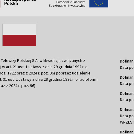
ewizji Polskiej S.A. w likwidacji, związanych z
Dofinan
j w art. 21 ust. 1 ustawy z dnia 29 grudnia 1992 r. o
Data po
r. poz. 1722 oraz z 2024 r. poz. 96) poprzez udzielenie
Dofinan
 31 ust. 2 ustawy z dnia 29 grudnia 1992 r. o radiofonii i
Data po
raz z 2024 r. poz. 96)
Dofinan
Data po
Dofinan
Data po
WRZESIE
Dofinan