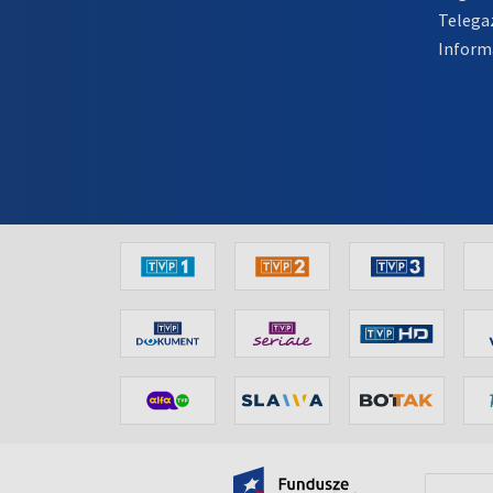
Telega
Inform