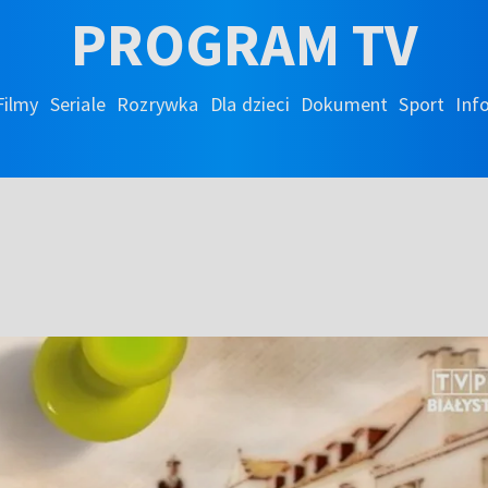
PROGRAM TV
Filmy
Seriale
Rozrywka
Dla dzieci
Dokument
Sport
Inf