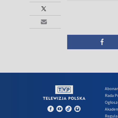
Abona
Rada 
Ogłosz
Akadem
Regula