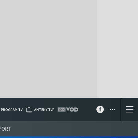
...
PROGRAM TV
ANTENY TVP
PORT