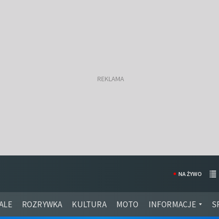
NA ŻYWO
ALE
ROZRYWKA
KULTURA
MOTO
INFORMACJE
S