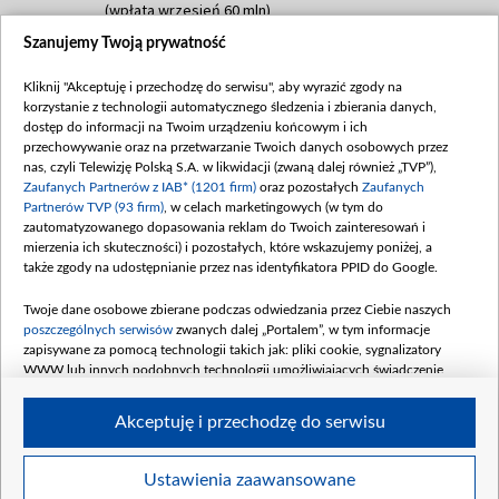
(wpłata wrzesień 60 mln)
Szanujemy Twoją prywatność
Dofinansowanie 635 783 051,21 PLN
Data podpisania umowy: WRZESIEŃ 2025
Kliknij "Akceptuję i przechodzę do serwisu", aby wyrazić zgody na
(wpłata wrzesień 100 mln, październik 350
korzystanie z technologii automatycznego śledzenia i zbierania danych,
mln, listopad 265 mln)
dostęp do informacji na Twoim urządzeniu końcowym i ich
przechowywanie oraz na przetwarzanie Twoich danych osobowych przez
Dofinansowanie 48 862 000,00 PLN
nas, czyli Telewizję Polską S.A. w likwidacji (zwaną dalej również „TVP”),
Data podpisania umowy: GRUDZIEŃ 2025
Zaufanych Partnerów z IAB* (1201 firm)
oraz pozostałych
Zaufanych
(wpłata grudzień 60,548 mln)
Partnerów TVP (93 firm)
, w celach marketingowych (w tym do
zautomatyzowanego dopasowania reklam do Twoich zainteresowań i
Dofinansowanie 900 000 000,00 PLN
mierzenia ich skuteczności) i pozostałych, które wskazujemy poniżej, a
Data podpisania umowy: LUTY 2026 (wpłata
także zgody na udostępnianie przez nas identyfikatora PPID do Google.
26 lutego 80 mln, 4 marca 370 mln,
8
kwiecień 180 mln, 7 maja 180 mln, 8
Twoje dane osobowe zbierane podczas odwiedzania przez Ciebie naszych
czerwca 90 mln)
poszczególnych serwisów
zwanych dalej „Portalem”, w tym informacje
zapisywane za pomocą technologii takich jak: pliki cookie, sygnalizatory
Dofinansowanie 250 000 000,00 PLN
WWW lub innych podobnych technologii umożliwiających świadczenie
Data podpisania umowy LIPIEC 2026 (wpłata
dopasowanych i bezpiecznych usług, personalizację treści oraz reklam,
udostępnianie funkcji mediów społecznościowych oraz analizowanie ruchu
4 sierpnia 250 mln
Akceptuję i przechodzę do serwisu
w Internecie.
Twoje dane osobowe zbierane podczas odwiedzania przez Ciebie
Ustawienia zaawansowane
poszczególnych serwisów
na Portalu, takie jak adresy IP, identyfikatory