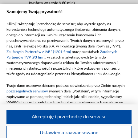
(wpłata wrzesień 60 mln)
Szanujemy Twoją prywatność
Dofinansowanie 635 783 051,21 PLN
Data podpisania umowy: WRZESIEŃ 2025
Kliknij "Akceptuję i przechodzę do serwisu", aby wyrazić zgody na
(wpłata wrzesień 100 mln, październik 350
korzystanie z technologii automatycznego śledzenia i zbierania danych,
mln, listopad 265 mln)
dostęp do informacji na Twoim urządzeniu końcowym i ich
przechowywanie oraz na przetwarzanie Twoich danych osobowych przez
Dofinansowanie 48 862 000,00 PLN
nas, czyli Telewizję Polską S.A. w likwidacji (zwaną dalej również „TVP”),
Data podpisania umowy: GRUDZIEŃ 2025
Zaufanych Partnerów z IAB* (1201 firm)
oraz pozostałych
Zaufanych
(wpłata grudzień 60,548 mln)
Partnerów TVP (93 firm)
, w celach marketingowych (w tym do
zautomatyzowanego dopasowania reklam do Twoich zainteresowań i
Dofinansowanie 900 000 000,00 PLN
mierzenia ich skuteczności) i pozostałych, które wskazujemy poniżej, a
Data podpisania umowy: LUTY 2026 (wpłata
także zgody na udostępnianie przez nas identyfikatora PPID do Google.
26 lutego 80 mln, 4 marca 370 mln,
8
kwiecień 180 mln, 7 maja 180 mln, 8
Twoje dane osobowe zbierane podczas odwiedzania przez Ciebie naszych
czerwca 90 mln)
poszczególnych serwisów
zwanych dalej „Portalem”, w tym informacje
zapisywane za pomocą technologii takich jak: pliki cookie, sygnalizatory
Dofinansowanie 250 000 000,00 PLN
WWW lub innych podobnych technologii umożliwiających świadczenie
Data podpisania umowy LIPIEC 2026 (wpłata
dopasowanych i bezpiecznych usług, personalizację treści oraz reklam,
udostępnianie funkcji mediów społecznościowych oraz analizowanie ruchu
4 sierpnia 250 mln
Akceptuję i przechodzę do serwisu
w Internecie.
Twoje dane osobowe zbierane podczas odwiedzania przez Ciebie
Ustawienia zaawansowane
poszczególnych serwisów
na Portalu, takie jak adresy IP, identyfikatory