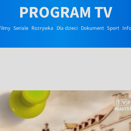
PROGRAM TV
Filmy
Seriale
Rozrywka
Dla dzieci
Dokument
Sport
Inf