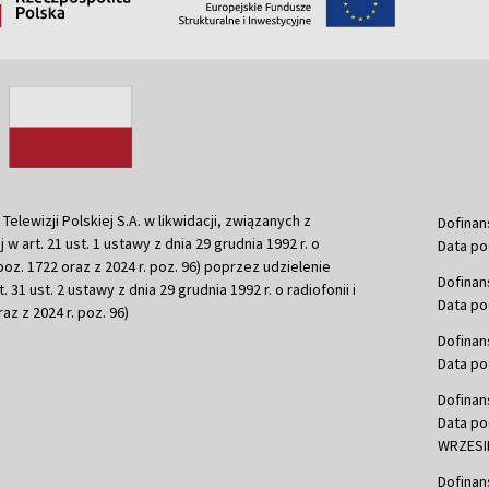
ewizji Polskiej S.A. w likwidacji, związanych z
Dofinan
j w art. 21 ust. 1 ustawy z dnia 29 grudnia 1992 r. o
Data po
r. poz. 1722 oraz z 2024 r. poz. 96) poprzez udzielenie
Dofinan
 31 ust. 2 ustawy z dnia 29 grudnia 1992 r. o radiofonii i
Data po
raz z 2024 r. poz. 96)
Dofinan
Data po
Dofinan
Data po
WRZESIE
Dofinan