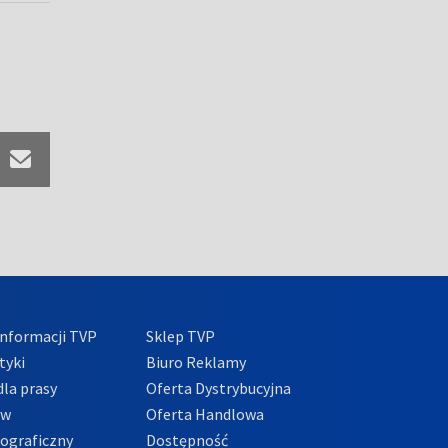
nformacji TVP
Sklep TVP
tyki
Biuro Reklamy
la prasy
Oferta Dystrybucyjna
ów
Oferta Handlowa
tograficzny
Dostępność