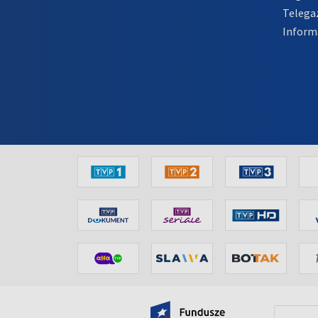
Telega
Inform