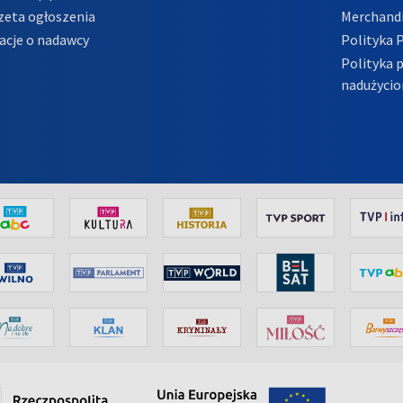
zeta ogłoszenia
Merchandi
acje o nadawcy
Polityka 
Polityka 
nadużycio