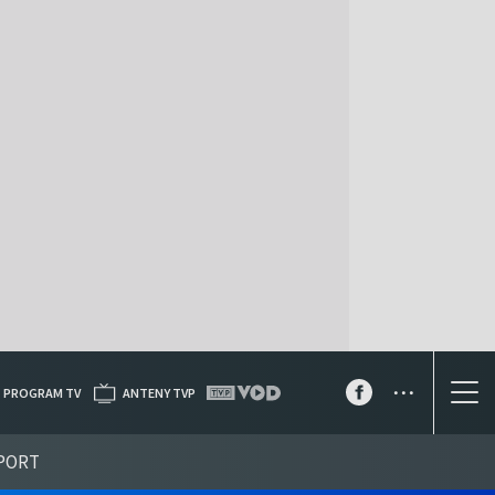
...
PROGRAM TV
ANTENY TVP
PORT