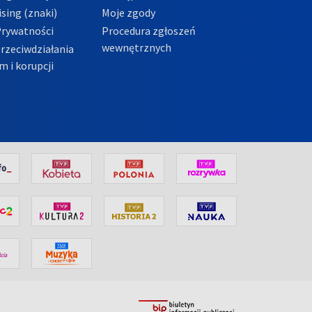
sing (znaki)
Moje zgody
Prywatności
Procedura zgłoszeń
wewnętrznych
przeciwdziałania
m i korupcji