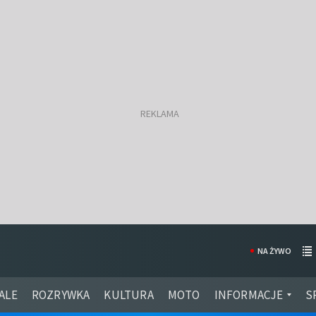
NA ŻYWO
ALE
ROZRYWKA
KULTURA
MOTO
INFORMACJE
S