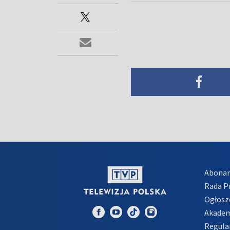
Abona
Rada 
Ogłosz
Akadem
Regula