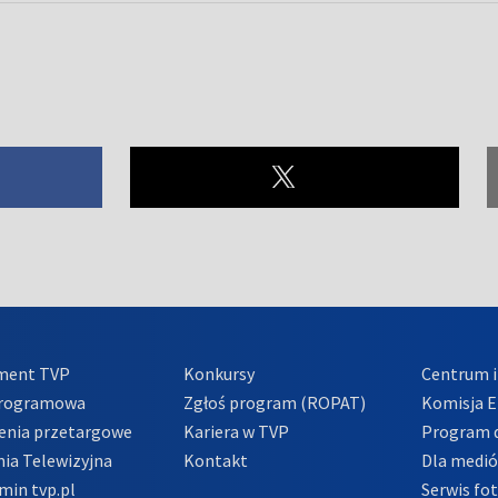
ment TVP
Konkursy
Centrum i
Programowa
Zgłoś program (ROPAT)
Komisja E
enia przetargowe
Kariera w TVP
Program d
ia Telewizyjna
Kontakt
Dla medi
min tvp.pl
Serwis fo