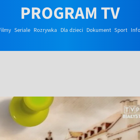
PROGRAM TV
Filmy
Seriale
Rozrywka
Dla dzieci
Dokument
Sport
Inf