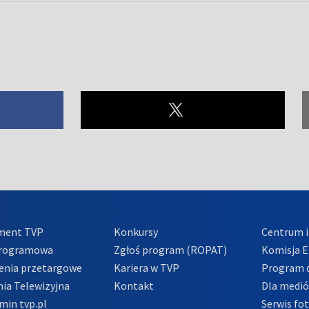
ment TVP
Konkursy
Centrum i
Programowa
Zgłoś program (ROPAT)
Komisja E
enia przetargowe
Kariera w TVP
Program d
ia Telewizyjna
Kontakt
Dla medi
min tvp.pl
Serwis fo