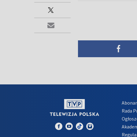
Abona
Rada 
Ogłosz
Akadem
Regula