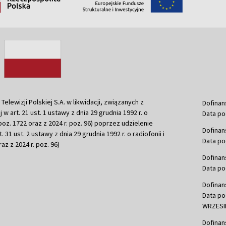
ewizji Polskiej S.A. w likwidacji, związanych z
Dofinan
j w art. 21 ust. 1 ustawy z dnia 29 grudnia 1992 r. o
Data po
r. poz. 1722 oraz z 2024 r. poz. 96) poprzez udzielenie
Dofinan
 31 ust. 2 ustawy z dnia 29 grudnia 1992 r. o radiofonii i
Data po
raz z 2024 r. poz. 96)
Dofinan
Data po
Dofinan
Data po
WRZESIE
Dofinan