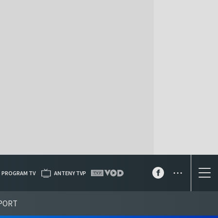
...
PROGRAM TV
ANTENY TVP
PORT