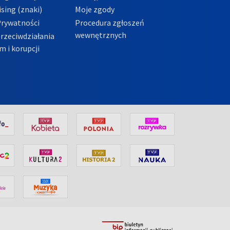
sing (znaki)
Moje zgody
Prywatności
Procedura zgłoszeń
wewnętrznych
przeciwdziałania
m i korupcji