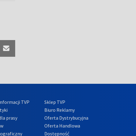
nformacji TVP
Sklep TVP
tyki
Biuro Reklamy
la prasy
Oferta Dystrybucyjna
ów
Oferta Handlowa
tograficzny
Dostępność