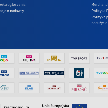
zeta ogłoszenia
Merchandi
acje o nadawcy
Polityka 
Polityka 
nadużycio