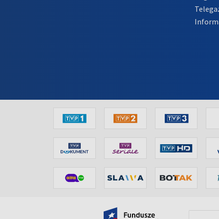
Telega
Inform