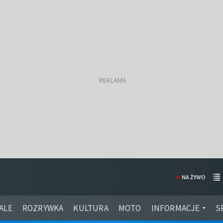
NA ŻYWO
ALE
ROZRYWKA
KULTURA
MOTO
INFORMACJE
S