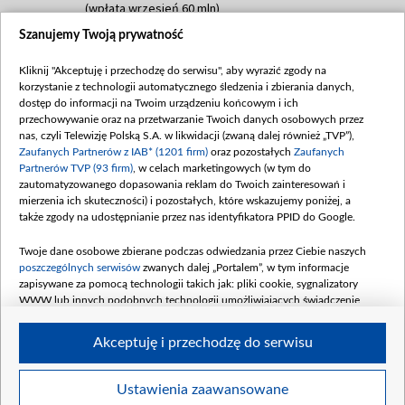
(wpłata wrzesień 60 mln)
Szanujemy Twoją prywatność
Dofinansowanie 635 783 051,21 PLN
Data podpisania umowy: WRZESIEŃ 2025
Kliknij "Akceptuję i przechodzę do serwisu", aby wyrazić zgody na
(wpłata wrzesień 100 mln, październik 350
korzystanie z technologii automatycznego śledzenia i zbierania danych,
mln, listopad 265 mln)
dostęp do informacji na Twoim urządzeniu końcowym i ich
przechowywanie oraz na przetwarzanie Twoich danych osobowych przez
Dofinansowanie 48 862 000,00 PLN
nas, czyli Telewizję Polską S.A. w likwidacji (zwaną dalej również „TVP”),
Data podpisania umowy: GRUDZIEŃ 2025
Zaufanych Partnerów z IAB* (1201 firm)
oraz pozostałych
Zaufanych
(wpłata grudzień 60,548 mln)
Partnerów TVP (93 firm)
, w celach marketingowych (w tym do
zautomatyzowanego dopasowania reklam do Twoich zainteresowań i
Dofinansowanie 900 000 000,00 PLN
mierzenia ich skuteczności) i pozostałych, które wskazujemy poniżej, a
Data podpisania umowy: LUTY 2026 (wpłata
także zgody na udostępnianie przez nas identyfikatora PPID do Google.
26 lutego 80 mln, 4 marca 370 mln,
8
kwiecień 180 mln, 7 maja 180 mln, 8
Twoje dane osobowe zbierane podczas odwiedzania przez Ciebie naszych
czerwca 90 mln)
poszczególnych serwisów
zwanych dalej „Portalem”, w tym informacje
zapisywane za pomocą technologii takich jak: pliki cookie, sygnalizatory
Dofinansowanie 250 000 000,00 PLN
WWW lub innych podobnych technologii umożliwiających świadczenie
Data podpisania umowy LIPIEC 2026 (wpłata
dopasowanych i bezpiecznych usług, personalizację treści oraz reklam,
udostępnianie funkcji mediów społecznościowych oraz analizowanie ruchu
4 sierpnia 250 mln
Akceptuję i przechodzę do serwisu
w Internecie.
Twoje dane osobowe zbierane podczas odwiedzania przez Ciebie
Ustawienia zaawansowane
poszczególnych serwisów
na Portalu, takie jak adresy IP, identyfikatory