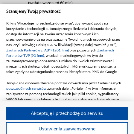
(wpłata wrzesień 60 mln)
Szanujemy Twoją prywatność
Dofinansowanie 635 783 051,21 PLN
Data podpisania umowy: WRZESIEŃ 2025
Kliknij "Akceptuję i przechodzę do serwisu", aby wyrazić zgody na
(wpłata wrzesień 100 mln, październik 350
korzystanie z technologii automatycznego śledzenia i zbierania danych,
mln, listopad 265 mln)
dostęp do informacji na Twoim urządzeniu końcowym i ich
przechowywanie oraz na przetwarzanie Twoich danych osobowych przez
Dofinansowanie 48 862 000,00 PLN
nas, czyli Telewizję Polską S.A. w likwidacji (zwaną dalej również „TVP”),
Data podpisania umowy: GRUDZIEŃ 2025
Zaufanych Partnerów z IAB* (1201 firm)
oraz pozostałych
Zaufanych
(wpłata grudzień 60,548 mln)
Partnerów TVP (93 firm)
, w celach marketingowych (w tym do
zautomatyzowanego dopasowania reklam do Twoich zainteresowań i
Dofinansowanie 900 000 000,00 PLN
mierzenia ich skuteczności) i pozostałych, które wskazujemy poniżej, a
Data podpisania umowy: LUTY 2026 (wpłata
także zgody na udostępnianie przez nas identyfikatora PPID do Google.
26 lutego 80 mln, 4 marca 370 mln,
8
kwiecień 180 mln, 7 maja 180 mln, 8
Twoje dane osobowe zbierane podczas odwiedzania przez Ciebie naszych
czerwca 90 mln)
poszczególnych serwisów
zwanych dalej „Portalem”, w tym informacje
zapisywane za pomocą technologii takich jak: pliki cookie, sygnalizatory
Dofinansowanie 250 000 000,00 PLN
WWW lub innych podobnych technologii umożliwiających świadczenie
Data podpisania umowy LIPIEC 2026 (wpłata
dopasowanych i bezpiecznych usług, personalizację treści oraz reklam,
udostępnianie funkcji mediów społecznościowych oraz analizowanie ruchu
4 sierpnia 250 mln
Akceptuję i przechodzę do serwisu
w Internecie.
Twoje dane osobowe zbierane podczas odwiedzania przez Ciebie
Ustawienia zaawansowane
poszczególnych serwisów
na Portalu, takie jak adresy IP, identyfikatory