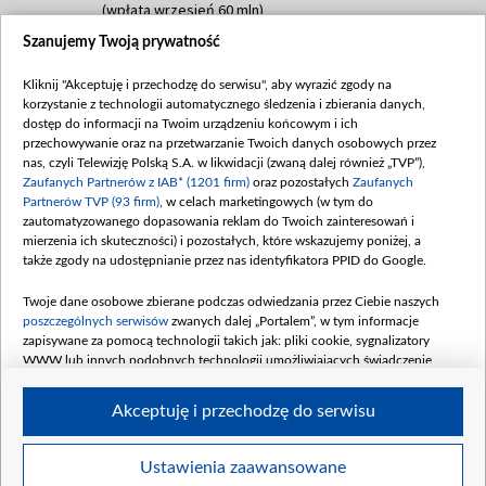
(wpłata wrzesień 60 mln)
Szanujemy Twoją prywatność
Dofinansowanie 635 783 051,21 PLN
Data podpisania umowy: WRZESIEŃ 2025
Kliknij "Akceptuję i przechodzę do serwisu", aby wyrazić zgody na
(wpłata wrzesień 100 mln, październik 350
korzystanie z technologii automatycznego śledzenia i zbierania danych,
mln, listopad 265 mln)
dostęp do informacji na Twoim urządzeniu końcowym i ich
przechowywanie oraz na przetwarzanie Twoich danych osobowych przez
Dofinansowanie 48 862 000,00 PLN
nas, czyli Telewizję Polską S.A. w likwidacji (zwaną dalej również „TVP”),
Data podpisania umowy: GRUDZIEŃ 2025
Zaufanych Partnerów z IAB* (1201 firm)
oraz pozostałych
Zaufanych
(wpłata grudzień 60,548 mln)
Partnerów TVP (93 firm)
, w celach marketingowych (w tym do
zautomatyzowanego dopasowania reklam do Twoich zainteresowań i
Dofinansowanie 900 000 000,00 PLN
mierzenia ich skuteczności) i pozostałych, które wskazujemy poniżej, a
Data podpisania umowy: LUTY 2026 (wpłata
także zgody na udostępnianie przez nas identyfikatora PPID do Google.
26 lutego 80 mln, 4 marca 370 mln,
8
kwiecień 180 mln, 7 maja 180 mln, 8
Twoje dane osobowe zbierane podczas odwiedzania przez Ciebie naszych
czerwca 90 mln)
poszczególnych serwisów
zwanych dalej „Portalem”, w tym informacje
zapisywane za pomocą technologii takich jak: pliki cookie, sygnalizatory
Dofinansowanie 250 000 000,00 PLN
WWW lub innych podobnych technologii umożliwiających świadczenie
Data podpisania umowy LIPIEC 2026 (wpłata
dopasowanych i bezpiecznych usług, personalizację treści oraz reklam,
udostępnianie funkcji mediów społecznościowych oraz analizowanie ruchu
4 sierpnia 250 mln
Akceptuję i przechodzę do serwisu
w Internecie.
Twoje dane osobowe zbierane podczas odwiedzania przez Ciebie
Ustawienia zaawansowane
poszczególnych serwisów
na Portalu, takie jak adresy IP, identyfikatory