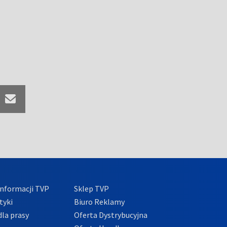
nformacji TVP
Sklep TVP
tyki
Biuro Reklamy
la prasy
Oferta Dystrybucyjna