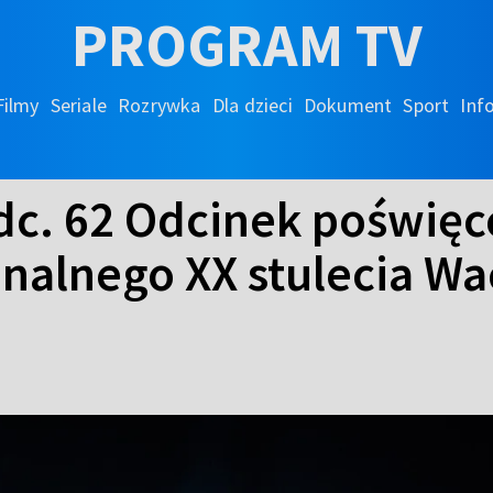
PROGRAM TV
Filmy
Seriale
Rozrywka
Dla dzieci
Dokument
Sport
Inf
dc. 62 Odcinek poświęc
nalnego XX stulecia W