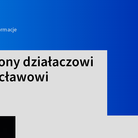
ormacje
ony działaczowi
acławowi