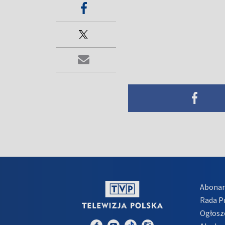
Abona
Rada 
Ogłosz