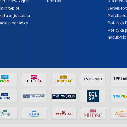
ia Telewizyjna
Kontakt
Dla medi
min tvp.pl
Serwis fo
zeta ogłoszenia
Merchandi
acje o nadawcy
Polityka 
Polityka 
nadużycio