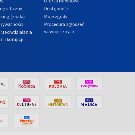
ów
Oferta Handlowa
tograficzny
Dostępność
sing (znaki)
Moje zgody
Prywatności
Procedura zgłoszeń
wewnętrznych
przeciwdziałania
m i korupcji