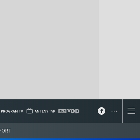
...
PROGRAM TV
ANTENY TVP
PORT