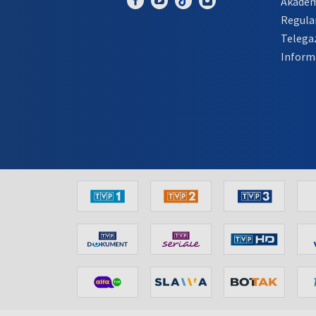
Akadem
Regula
Telega
Inform