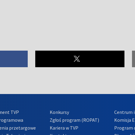
ment TVP
Konkursy
Centrum i
Programowa
Zgłoś program (ROPAT)
Komisja E
enia przetargowe
Kariera w TVP
Program d