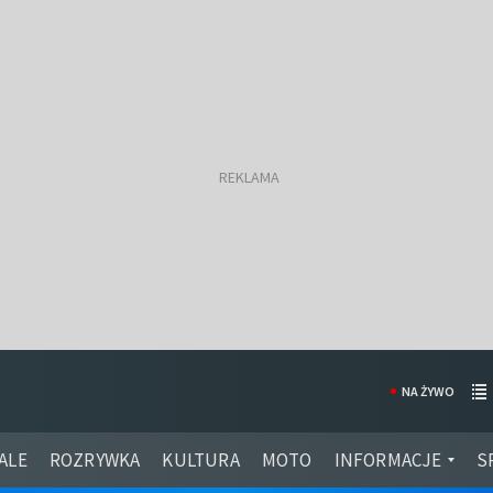
NA ŻYWO
ALE
ROZRYWKA
KULTURA
MOTO
INFORMACJE
S