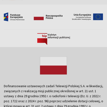
Dofinansowanie ustawowych zadań Telewizji Polskiej S.A. w likwidacji,
związanych z realizacją misji publicznej określonej w art. 21 ust. 1
ustawy z dnia 29 grudnia 1992 r. o radiofonii i telewizji (Dz. U. z 2022 r.
poz. 1722 oraz z 2024 r. poz. 96) poprzez udzielenie dotacji celowej, o
której mowa w art. 31 ust. 2 ustawy z dnia 29 grudnia 1992 r. o