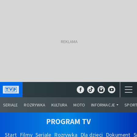
SERIALE
ROZRYWKA
KULTURA
MOTO
INFORMACJE
SPOR
PROGRAM TV
Start
Filmy
Seriale
Rozrywka
Dla dzieci
Dokument
S