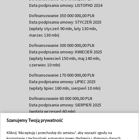
Data podpisania umowy: LISTOPAD 2024
Dofinansowanie 350 000 000,00 PLN
Data podpisania umowy: STYCZEŃ 2025
(wpłaty styczeń 90 mln, luty 130 mln,
marzec 130 mln)
Dofinansowanie 300 000 000,00 PLN
Data podpisania umowy: KWIECIEŃ 2025
(wpłaty kwiecień 150 mln, maj 140 mln,
czerwiec 10 mln)
Dofinansowanie 170 000 000,00 PLN
Data podpisania umowy: LIPIEC 2025
(wpłaty lipiec 160 mln, sierpień 10 mln)
Dofinansowanie 60 000 000,00 PLN
Data podpisania umowy: SIERPIEŃ 2025
(wpłata wrzesień 60 mln)
Szanujemy Twoją prywatność
Dofinansowanie 635 783 051,21 PLN
Data podpisania umowy: WRZESIEŃ 2025
Kliknij "Akceptuję i przechodzę do serwisu", aby wyrazić zgody na
(wpłata wrzesień 100 mln, październik 350
korzystanie z technologii automatycznego śledzenia i zbierania danych,