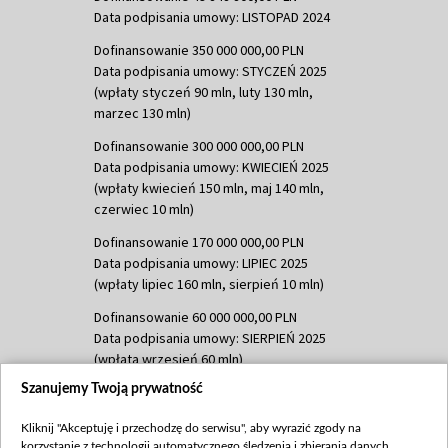
Data podpisania umowy: LISTOPAD 2024
Dofinansowanie 350 000 000,00 PLN
Data podpisania umowy: STYCZEŃ 2025
(wpłaty styczeń 90 mln, luty 130 mln,
marzec 130 mln)
Dofinansowanie 300 000 000,00 PLN
Data podpisania umowy: KWIECIEŃ 2025
(wpłaty kwiecień 150 mln, maj 140 mln,
czerwiec 10 mln)
Dofinansowanie 170 000 000,00 PLN
Data podpisania umowy: LIPIEC 2025
(wpłaty lipiec 160 mln, sierpień 10 mln)
Dofinansowanie 60 000 000,00 PLN
Data podpisania umowy: SIERPIEŃ 2025
(wpłata wrzesień 60 mln)
Szanujemy Twoją prywatność
Dofinansowanie 635 783 051,21 PLN
Data podpisania umowy: WRZESIEŃ 2025
Kliknij "Akceptuję i przechodzę do serwisu", aby wyrazić zgody na
(wpłata wrzesień 100 mln, październik 350
korzystanie z technologii automatycznego śledzenia i zbierania danych,