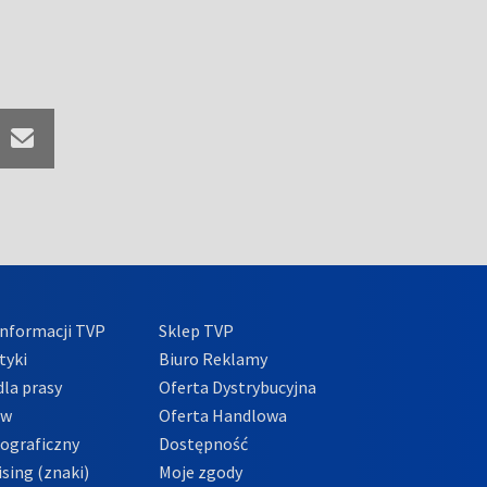
nformacji TVP
Sklep TVP
tyki
Biuro Reklamy
la prasy
Oferta Dystrybucyjna
ów
Oferta Handlowa
tograficzny
Dostępność
sing (znaki)
Moje zgody