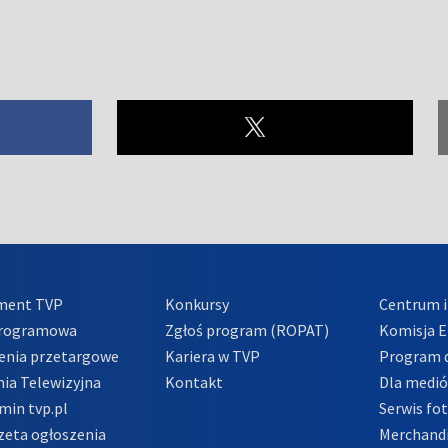
ment TVP
Konkursy
Centrum i
Programowa
Zgłoś program (ROPAT)
Komisja E
enia przetargowe
Kariera w TVP
Program d
ia Telewizyjna
Kontakt
Dla medi
min tvp.pl
Serwis fo
zeta ogłoszenia
Merchandi