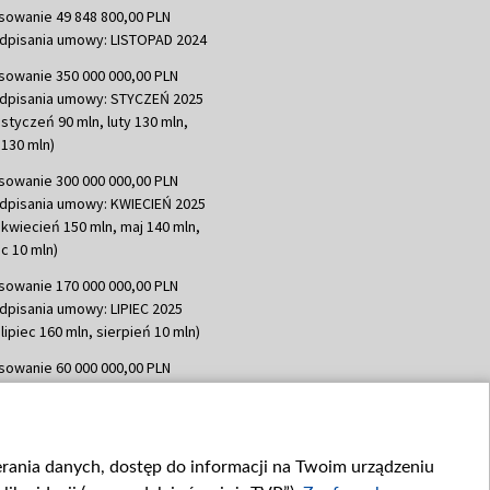
sowanie 49 848 800,00 PLN
dpisania umowy: LISTOPAD 2024
sowanie 350 000 000,00 PLN
dpisania umowy: STYCZEŃ 2025
 styczeń 90 mln, luty 130 mln,
130 mln)
sowanie 300 000 000,00 PLN
dpisania umowy: KWIECIEŃ 2025
 kwiecień 150 mln, maj 140 mln,
c 10 mln)
sowanie 170 000 000,00 PLN
dpisania umowy: LIPIEC 2025
lipiec 160 mln, sierpień 10 mln)
sowanie 60 000 000,00 PLN
dpisania umowy: SIERPIEŃ 2025
 wrzesień 60 mln)
sowanie 635 783 051,21 PLN
ierania danych, dostęp do informacji na Twoim urządzeniu
dpisania umowy: WRZESIEŃ 2025