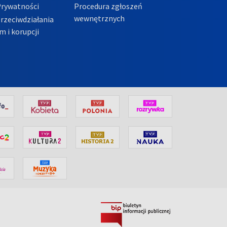
Prywatności
Procedura zgłoszeń
wewnętrznych
przeciwdziałania
m i korupcji