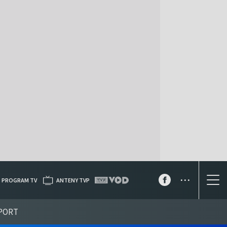
...
PROGRAM TV
ANTENY TVP
PORT