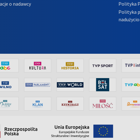
acje o nadawcy
Polityka 
Polityka 
nadużycio