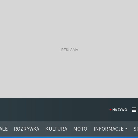
NA ŻYWO
ALE
ROZRYWKA
KULTURA
MOTO
INFORMACJE
S