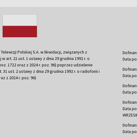
ewizji Polskiej S.A. w likwidacji, związanych z
Dofinan
j w art. 21 ust. 1 ustawy z dnia 29 grudnia 1992 r. o
Data po
r. poz. 1722 oraz z 2024 r. poz. 96) poprzez udzielenie
Dofinan
 31 ust. 2 ustawy z dnia 29 grudnia 1992 r. o radiofonii i
Data po
raz z 2024 r. poz. 96)
Dofinan
Data po
Dofinan
Data po
WRZESIE
Dofinan
Data po