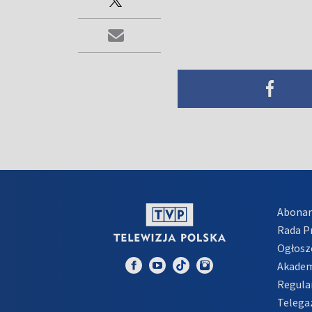
Abona
Rada 
Ogłosz
Akadem
Regula
Telega