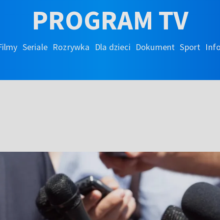
PROGRAM TV
Filmy
Seriale
Rozrywka
Dla dzieci
Dokument
Sport
Inf