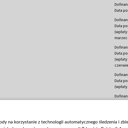
Dofinan
Data po
Dofinan
Data po
(wpłaty
marzec 
Dofinan
Data po
(wpłaty
czerwie
Dofinan
Data po
(wpłaty 
Dofinan
Data po
(wpłata
Dofinan
gody na korzystanie z technologii automatycznego śledzenia i zb
Data po