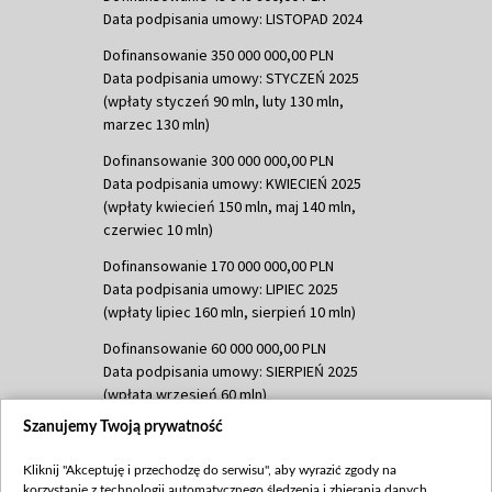
Data podpisania umowy: LISTOPAD 2024
Dofinansowanie 350 000 000,00 PLN
Data podpisania umowy: STYCZEŃ 2025
(wpłaty styczeń 90 mln, luty 130 mln,
marzec 130 mln)
Dofinansowanie 300 000 000,00 PLN
Data podpisania umowy: KWIECIEŃ 2025
(wpłaty kwiecień 150 mln, maj 140 mln,
czerwiec 10 mln)
Dofinansowanie 170 000 000,00 PLN
Data podpisania umowy: LIPIEC 2025
(wpłaty lipiec 160 mln, sierpień 10 mln)
Dofinansowanie 60 000 000,00 PLN
Data podpisania umowy: SIERPIEŃ 2025
(wpłata wrzesień 60 mln)
Szanujemy Twoją prywatność
Dofinansowanie 635 783 051,21 PLN
Data podpisania umowy: WRZESIEŃ 2025
Kliknij "Akceptuję i przechodzę do serwisu", aby wyrazić zgody na
(wpłata wrzesień 100 mln, październik 350
korzystanie z technologii automatycznego śledzenia i zbierania danych,