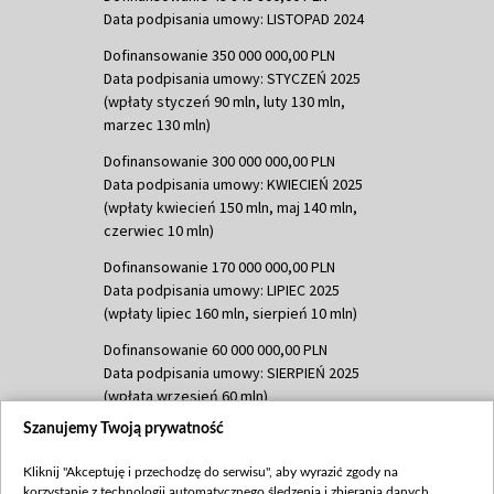
Data podpisania umowy: LISTOPAD 2024
Dofinansowanie 350 000 000,00 PLN
Data podpisania umowy: STYCZEŃ 2025
(wpłaty styczeń 90 mln, luty 130 mln,
marzec 130 mln)
Dofinansowanie 300 000 000,00 PLN
Data podpisania umowy: KWIECIEŃ 2025
(wpłaty kwiecień 150 mln, maj 140 mln,
czerwiec 10 mln)
Dofinansowanie 170 000 000,00 PLN
Data podpisania umowy: LIPIEC 2025
(wpłaty lipiec 160 mln, sierpień 10 mln)
Dofinansowanie 60 000 000,00 PLN
Data podpisania umowy: SIERPIEŃ 2025
(wpłata wrzesień 60 mln)
Szanujemy Twoją prywatność
Dofinansowanie 635 783 051,21 PLN
Data podpisania umowy: WRZESIEŃ 2025
Kliknij "Akceptuję i przechodzę do serwisu", aby wyrazić zgody na
(wpłata wrzesień 100 mln, październik 350
korzystanie z technologii automatycznego śledzenia i zbierania danych,