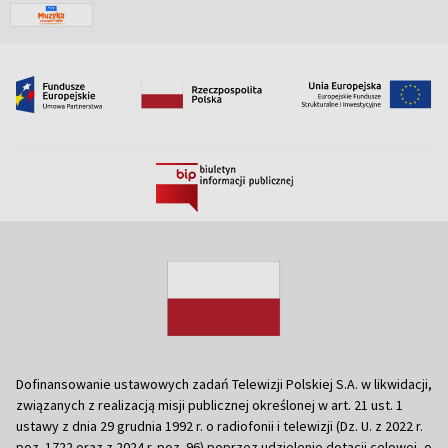
Dofinansowanie ustawowych zadań Telewizji Polskiej S.A. w likwidacji,
związanych z realizacją misji publicznej określonej w art. 21 ust. 1
ustawy z dnia 29 grudnia 1992 r. o radiofonii i telewizji (Dz. U. z 2022 r.
poz. 1722 oraz z 2024 r. poz. 96) poprzez udzielenie dotacji celowej, o