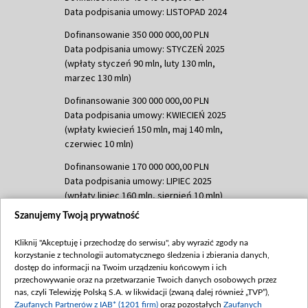
Data podpisania umowy: LISTOPAD 2024
Dofinansowanie 350 000 000,00 PLN
Data podpisania umowy: STYCZEŃ 2025
(wpłaty styczeń 90 mln, luty 130 mln,
marzec 130 mln)
Dofinansowanie 300 000 000,00 PLN
Data podpisania umowy: KWIECIEŃ 2025
(wpłaty kwiecień 150 mln, maj 140 mln,
czerwiec 10 mln)
Dofinansowanie 170 000 000,00 PLN
Data podpisania umowy: LIPIEC 2025
(wpłaty lipiec 160 mln, sierpień 10 mln)
Szanujemy Twoją prywatność
Dofinansowanie 60 000 000,00 PLN
Data podpisania umowy: SIERPIEŃ 2025
Kliknij "Akceptuję i przechodzę do serwisu", aby wyrazić zgody na
(wpłata wrzesień 60 mln)
korzystanie z technologii automatycznego śledzenia i zbierania danych,
Dofinansowanie 635 783 051,21 PLN
dostęp do informacji na Twoim urządzeniu końcowym i ich
przechowywanie oraz na przetwarzanie Twoich danych osobowych przez
Data podpisania umowy: WRZESIEŃ 2025
nas, czyli Telewizję Polską S.A. w likwidacji (zwaną dalej również „TVP”),
(wpłata wrzesień 100 mln, październik 350
Zaufanych Partnerów z IAB* (1201 firm)
oraz pozostałych
Zaufanych