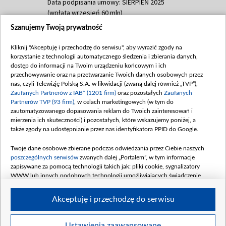
Data podpisania umowy: SIERPIEŃ 2025
(wpłata wrzesień 60 mln)
Szanujemy Twoją prywatność
Dofinansowanie 635 783 051,21 PLN
Data podpisania umowy: WRZESIEŃ 2025
Kliknij "Akceptuję i przechodzę do serwisu", aby wyrazić zgody na
(wpłata wrzesień 100 mln, październik 350
korzystanie z technologii automatycznego śledzenia i zbierania danych,
mln, listopad 265 mln)
dostęp do informacji na Twoim urządzeniu końcowym i ich
przechowywanie oraz na przetwarzanie Twoich danych osobowych przez
Dofinansowanie 48 862 000,00 PLN
nas, czyli Telewizję Polską S.A. w likwidacji (zwaną dalej również „TVP”),
Data podpisania umowy: GRUDZIEŃ 2025
Zaufanych Partnerów z IAB* (1201 firm)
oraz pozostałych
Zaufanych
(wpłata grudzień 60,548 mln)
Partnerów TVP (93 firm)
, w celach marketingowych (w tym do
zautomatyzowanego dopasowania reklam do Twoich zainteresowań i
Dofinansowanie 900 000 000,00 PLN
mierzenia ich skuteczności) i pozostałych, które wskazujemy poniżej, a
Data podpisania umowy: LUTY 2026 (wpłata
także zgody na udostępnianie przez nas identyfikatora PPID do Google.
26 lutego 80 mln, 4 marca 370 mln,
8
kwiecień 180 mln, 7 maja 180 mln, 8
Twoje dane osobowe zbierane podczas odwiedzania przez Ciebie naszych
czerwca 90 mln)
poszczególnych serwisów
zwanych dalej „Portalem”, w tym informacje
zapisywane za pomocą technologii takich jak: pliki cookie, sygnalizatory
Dofinansowanie 250 000 000,00 PLN
WWW lub innych podobnych technologii umożliwiających świadczenie
Data podpisania umowy LIPIEC 2026 (wpłata
dopasowanych i bezpiecznych usług, personalizację treści oraz reklam,
udostępnianie funkcji mediów społecznościowych oraz analizowanie ruchu
4 sierpnia 250 mln
Akceptuję i przechodzę do serwisu
w Internecie.
Twoje dane osobowe zbierane podczas odwiedzania przez Ciebie
Ustawienia zaawansowane