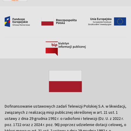
Dofinansowanie ustawowych zadań Telewizji Polskiej S.A. w likwidacji,
związanych z realizacją misji publicznej określonej w art. 21 ust. 1
ustawy z dnia 29 grudnia 1992 r. o radiofonii i telewizji (Dz. U. z 2022 r.
poz. 1722 oraz z 2024 r. poz. 96) poprzez udzielenie dotacji celowej, o
której mowa w art. 31 ust. 2 ustawy z dnia 29 grudnia 1992 r. o