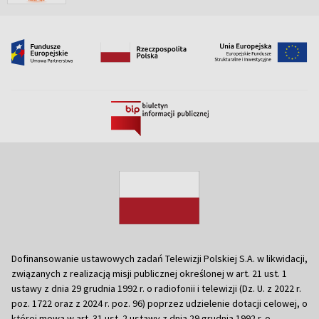
Dofinansowanie ustawowych zadań Telewizji Polskiej S.A. w likwidacji,
związanych z realizacją misji publicznej określonej w art. 21 ust. 1
ustawy z dnia 29 grudnia 1992 r. o radiofonii i telewizji (Dz. U. z 2022 r.
poz. 1722 oraz z 2024 r. poz. 96) poprzez udzielenie dotacji celowej, o
której mowa w art. 31 ust. 2 ustawy z dnia 29 grudnia 1992 r. o