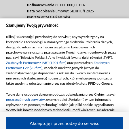
Dofinansowanie 60 000 000,00 PLN
Data podpisania umowy: SIERPIEŃ 2025
(wpłata wrzesień 60 mln)
Szanujemy Twoją prywatność
Dofinansowanie 635 783 051,21 PLN
Data podpisania umowy: WRZESIEŃ 2025
Kliknij "Akceptuję i przechodzę do serwisu", aby wyrazić zgody na
(wpłata wrzesień 100 mln, październik 350
korzystanie z technologii automatycznego śledzenia i zbierania danych,
mln, listopad 265 mln)
dostęp do informacji na Twoim urządzeniu końcowym i ich
przechowywanie oraz na przetwarzanie Twoich danych osobowych przez
Dofinansowanie 48 862 000,00 PLN
nas, czyli Telewizję Polską S.A. w likwidacji (zwaną dalej również „TVP”),
Data podpisania umowy: GRUDZIEŃ 2025
Zaufanych Partnerów z IAB* (1201 firm)
oraz pozostałych
Zaufanych
(wpłata grudzień 60,548 mln)
Partnerów TVP (93 firm)
, w celach marketingowych (w tym do
zautomatyzowanego dopasowania reklam do Twoich zainteresowań i
Dofinansowanie 900 000 000,00 PLN
mierzenia ich skuteczności) i pozostałych, które wskazujemy poniżej, a
Data podpisania umowy: LUTY 2026 (wpłata
także zgody na udostępnianie przez nas identyfikatora PPID do Google.
26 lutego 80 mln, 4 marca 370 mln,
8
kwiecień 180 mln, 7 maja 180 mln, 8
Twoje dane osobowe zbierane podczas odwiedzania przez Ciebie naszych
czerwca 90 mln)
poszczególnych serwisów
zwanych dalej „Portalem”, w tym informacje
zapisywane za pomocą technologii takich jak: pliki cookie, sygnalizatory
Dofinansowanie 250 000 000,00 PLN
WWW lub innych podobnych technologii umożliwiających świadczenie
Data podpisania umowy LIPIEC 2026 (wpłata
dopasowanych i bezpiecznych usług, personalizację treści oraz reklam,
udostępnianie funkcji mediów społecznościowych oraz analizowanie ruchu
4 sierpnia 250 mln
Akceptuję i przechodzę do serwisu
w Internecie.