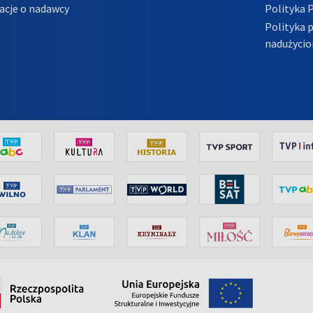
acje o nadawcy
Polityka 
Polityka 
nadużycio