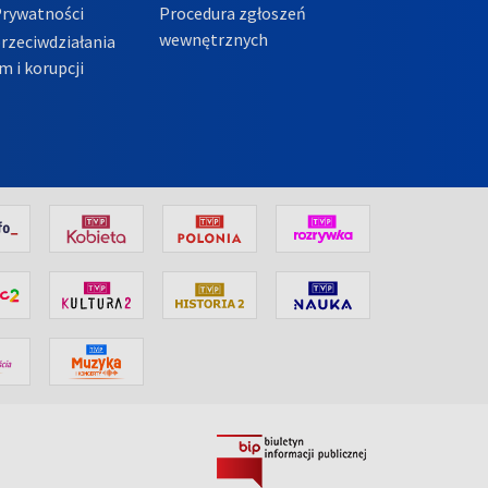
Prywatności
Procedura zgłoszeń
wewnętrznych
przeciwdziałania
m i korupcji