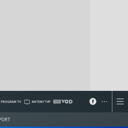
...
PROGRAM TV
ANTENY TVP
PORT