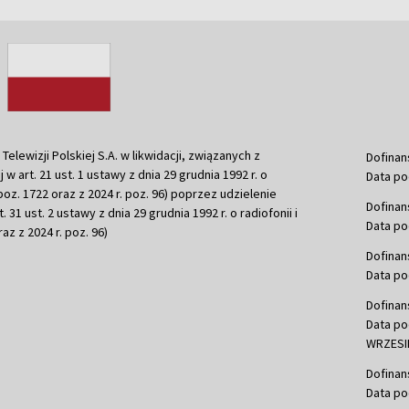
ewizji Polskiej S.A. w likwidacji, związanych z
Dofinan
j w art. 21 ust. 1 ustawy z dnia 29 grudnia 1992 r. o
Data po
r. poz. 1722 oraz z 2024 r. poz. 96) poprzez udzielenie
Dofinan
 31 ust. 2 ustawy z dnia 29 grudnia 1992 r. o radiofonii i
Data po
raz z 2024 r. poz. 96)
Dofinan
Data po
Dofinan
Data po
WRZESIE
Dofinan
Data po