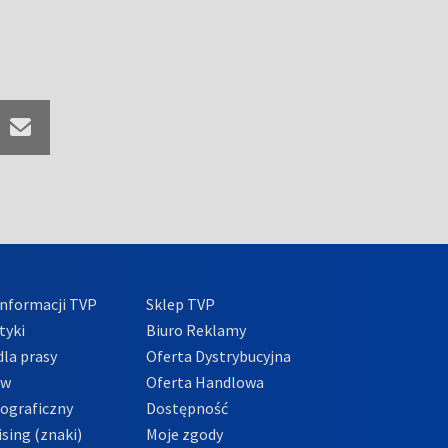
nformacji TVP
Sklep TVP
tyki
Biuro Reklamy
la prasy
Oferta Dystrybucyjna
ów
Oferta Handlowa
tograficzny
Dostępność
sing (znaki)
Moje zgody