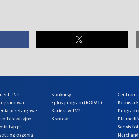
ment TVP
Konkursy
Centrum i
Programowa
Zgłoś program (ROPAT)
Komisja E
enia przetargowe
Kariera w TVP
Program d
ia Telewizyjna
Kontakt
Dla medi
min tvp.pl
Serwis fo
zeta ogłoszenia
Merchandi