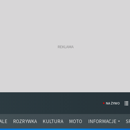
NA ŻYWO
ALE
ROZRYWKA
KULTURA
MOTO
INFORMACJE
S