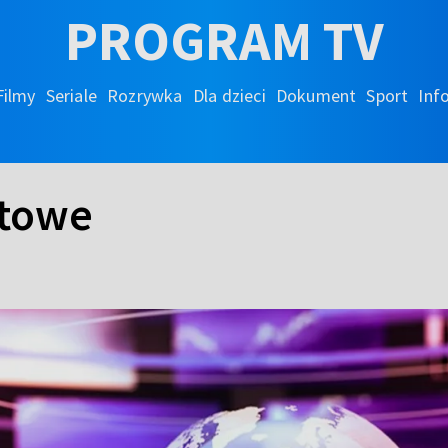
PROGRAM TV
Filmy
Seriale
Rozrywka
Dla dzieci
Dokument
Sport
Inf
rtowe