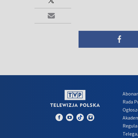
Abona
Rada 
Ogłosz
Akadem
Regula
Telega