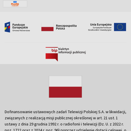
Dofinansowanie ustawowych zadań Telewizji Polskiej S.A. w likwidacji,
związanych z realizacją misji publicznej określonej w art. 21 ust. 1
ustawy z dnia 29 grudnia 1992 r. o radiofonii i telewizji (Dz. U. z 2022 r.
poz. 1722 oraz z 2024 r. poz. 96) poprzez udzielenie dotacji celowej, o