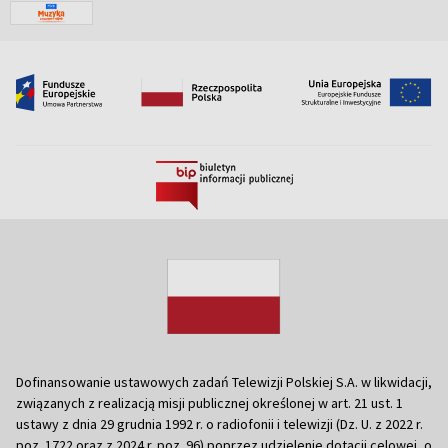
Dofinansowanie ustawowych zadań Telewizji Polskiej S.A. w likwidacji,
związanych z realizacją misji publicznej określonej w art. 21 ust. 1
ustawy z dnia 29 grudnia 1992 r. o radiofonii i telewizji (Dz. U. z 2022 r.
poz. 1722 oraz z 2024 r. poz. 96) poprzez udzielenie dotacji celowej, o