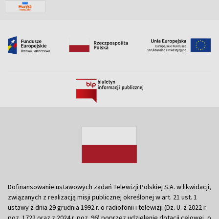
Dofinansowanie ustawowych zadań Telewizji Polskiej S.A. w likwidacji,
związanych z realizacją misji publicznej określonej w art. 21 ust. 1
ustawy z dnia 29 grudnia 1992 r. o radiofonii i telewizji (Dz. U. z 2022 r.
poz. 1722 oraz z 2024 r. poz. 96) poprzez udzielenie dotacji celowej, o