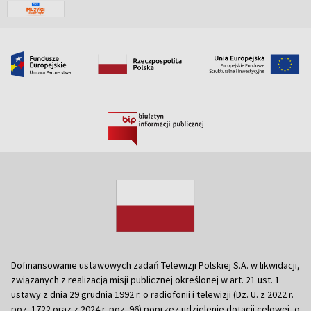
Dofinansowanie ustawowych zadań Telewizji Polskiej S.A. w likwidacji,
związanych z realizacją misji publicznej określonej w art. 21 ust. 1
ustawy z dnia 29 grudnia 1992 r. o radiofonii i telewizji (Dz. U. z 2022 r.
poz. 1722 oraz z 2024 r. poz. 96) poprzez udzielenie dotacji celowej, o