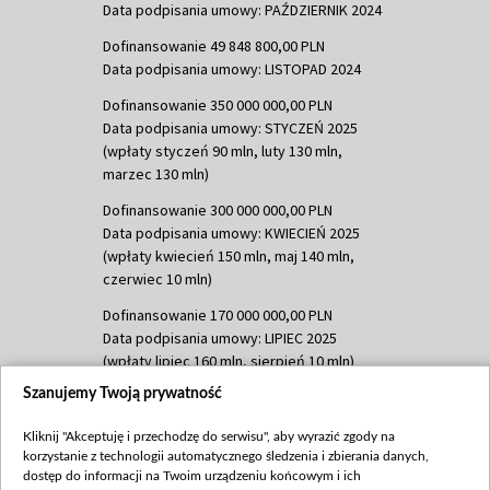
Data podpisania umowy: PAŹDZIERNIK 2024
Dofinansowanie 49 848 800,00 PLN
Data podpisania umowy: LISTOPAD 2024
Dofinansowanie 350 000 000,00 PLN
Data podpisania umowy: STYCZEŃ 2025
(wpłaty styczeń 90 mln, luty 130 mln,
marzec 130 mln)
Dofinansowanie 300 000 000,00 PLN
Data podpisania umowy: KWIECIEŃ 2025
(wpłaty kwiecień 150 mln, maj 140 mln,
czerwiec 10 mln)
Dofinansowanie 170 000 000,00 PLN
Data podpisania umowy: LIPIEC 2025
(wpłaty lipiec 160 mln, sierpień 10 mln)
Szanujemy Twoją prywatność
Dofinansowanie 60 000 000,00 PLN
Data podpisania umowy: SIERPIEŃ 2025
Kliknij "Akceptuję i przechodzę do serwisu", aby wyrazić zgody na
(wpłata wrzesień 60 mln)
korzystanie z technologii automatycznego śledzenia i zbierania danych,
Dofinansowanie 635 783 051,21 PLN
dostęp do informacji na Twoim urządzeniu końcowym i ich