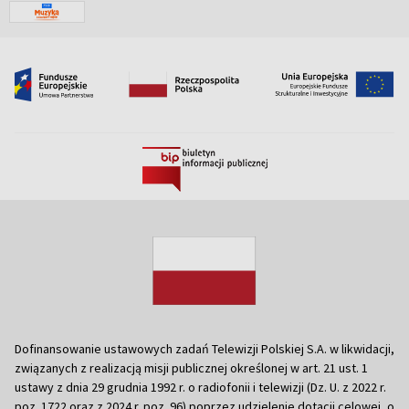
Dofinansowanie ustawowych zadań Telewizji Polskiej S.A. w likwidacji,
związanych z realizacją misji publicznej określonej w art. 21 ust. 1
ustawy z dnia 29 grudnia 1992 r. o radiofonii i telewizji (Dz. U. z 2022 r.
poz. 1722 oraz z 2024 r. poz. 96) poprzez udzielenie dotacji celowej, o