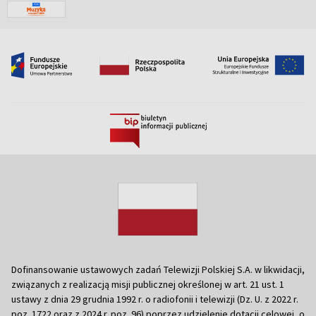
Dofinansowanie ustawowych zadań Telewizji Polskiej S.A. w likwidacji,
związanych z realizacją misji publicznej określonej w art. 21 ust. 1
ustawy z dnia 29 grudnia 1992 r. o radiofonii i telewizji (Dz. U. z 2022 r.
poz. 1722 oraz z 2024 r. poz. 96) poprzez udzielenie dotacji celowej, o