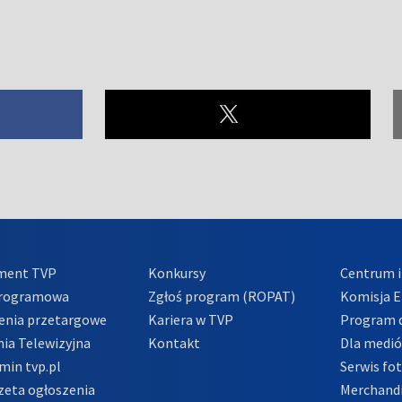
ment TVP
Konkursy
Centrum i
Programowa
Zgłoś program (ROPAT)
Komisja E
enia przetargowe
Kariera w TVP
Program d
ia Telewizyjna
Kontakt
Dla medi
min tvp.pl
Serwis fo
zeta ogłoszenia
Merchandi