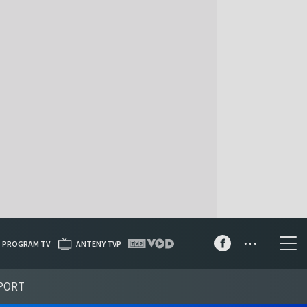
...
PROGRAM TV
ANTENY TVP
PORT