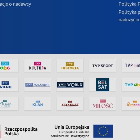
acje o nadawcy
Polityka 
Polityka 
nadużycio