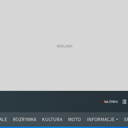
NA ŻYWO
ALE
ROZRYWKA
KULTURA
MOTO
INFORMACJE
S