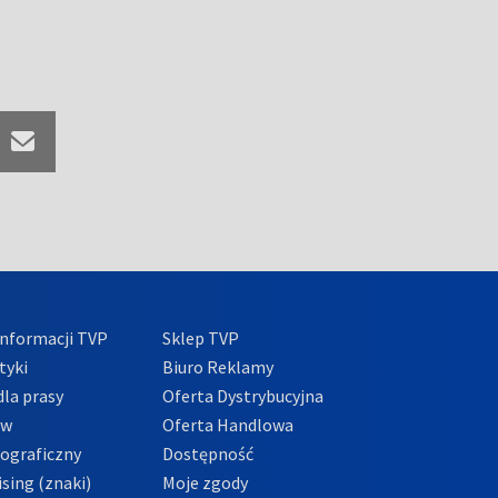
nformacji TVP
Sklep TVP
tyki
Biuro Reklamy
la prasy
Oferta Dystrybucyjna
ów
Oferta Handlowa
tograficzny
Dostępność
sing (znaki)
Moje zgody