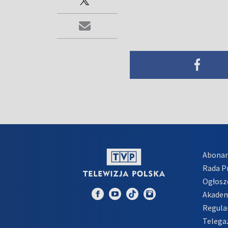
Abona
Rada 
Ogłosz
Akadem
Regula
Telega