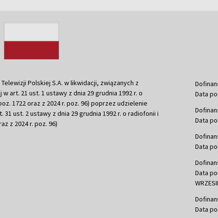
ewizji Polskiej S.A. w likwidacji, związanych z
Dofinan
j w art. 21 ust. 1 ustawy z dnia 29 grudnia 1992 r. o
Data po
r. poz. 1722 oraz z 2024 r. poz. 96) poprzez udzielenie
Dofinan
 31 ust. 2 ustawy z dnia 29 grudnia 1992 r. o radiofonii i
Data po
raz z 2024 r. poz. 96)
Dofinan
Data po
Dofinan
Data po
WRZESIE
Dofinan
Data po