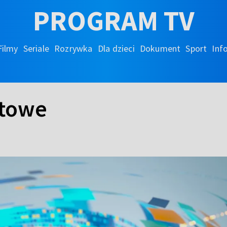
PROGRAM TV
Filmy
Seriale
Rozrywka
Dla dzieci
Dokument
Sport
Inf
rtowe