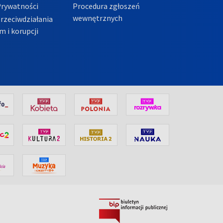
Prywatności
Procedura zgłoszeń
wewnętrznych
przeciwdziałania
m i korupcji