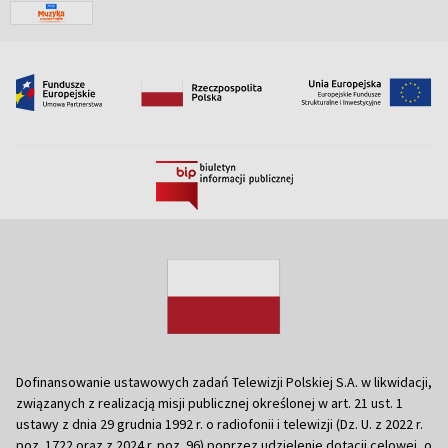
Dofinansowanie ustawowych zadań Telewizji Polskiej S.A. w likwidacji,
związanych z realizacją misji publicznej określonej w art. 21 ust. 1
ustawy z dnia 29 grudnia 1992 r. o radiofonii i telewizji (Dz. U. z 2022 r.
poz. 1722 oraz z 2024 r. poz. 96) poprzez udzielenie dotacji celowej, o