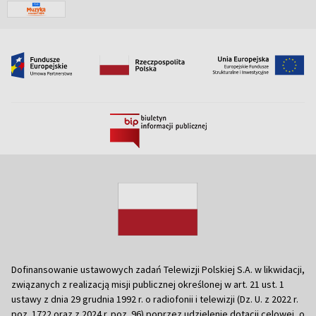
Dofinansowanie ustawowych zadań Telewizji Polskiej S.A. w likwidacji,
związanych z realizacją misji publicznej określonej w art. 21 ust. 1
ustawy z dnia 29 grudnia 1992 r. o radiofonii i telewizji (Dz. U. z 2022 r.
poz. 1722 oraz z 2024 r. poz. 96) poprzez udzielenie dotacji celowej, o