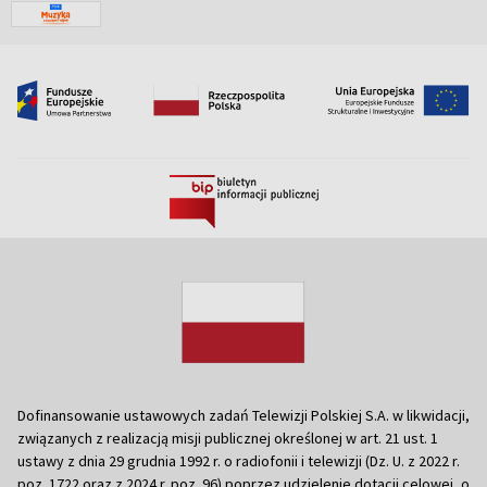
Dofinansowanie ustawowych zadań Telewizji Polskiej S.A. w likwidacji,
związanych z realizacją misji publicznej określonej w art. 21 ust. 1
ustawy z dnia 29 grudnia 1992 r. o radiofonii i telewizji (Dz. U. z 2022 r.
poz. 1722 oraz z 2024 r. poz. 96) poprzez udzielenie dotacji celowej, o