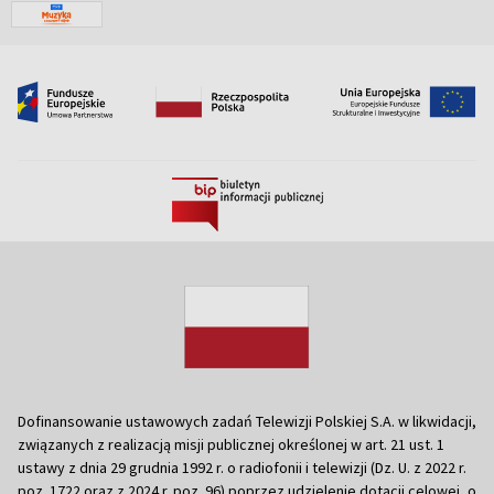
Dofinansowanie ustawowych zadań Telewizji Polskiej S.A. w likwidacji,
związanych z realizacją misji publicznej określonej w art. 21 ust. 1
ustawy z dnia 29 grudnia 1992 r. o radiofonii i telewizji (Dz. U. z 2022 r.
poz. 1722 oraz z 2024 r. poz. 96) poprzez udzielenie dotacji celowej, o