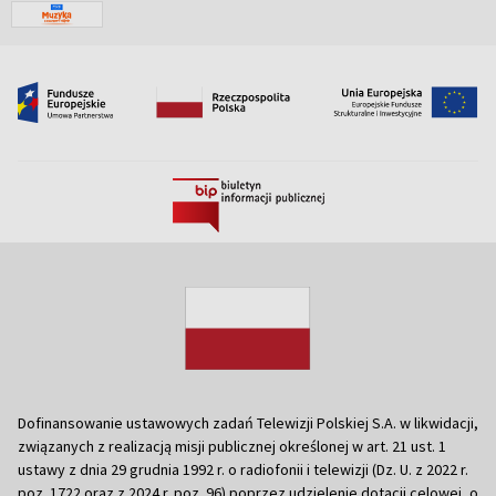
Dofinansowanie ustawowych zadań Telewizji Polskiej S.A. w likwidacji,
związanych z realizacją misji publicznej określonej w art. 21 ust. 1
ustawy z dnia 29 grudnia 1992 r. o radiofonii i telewizji (Dz. U. z 2022 r.
poz. 1722 oraz z 2024 r. poz. 96) poprzez udzielenie dotacji celowej, o